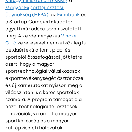
Külügyminisztérium (KKM)
, a 
Magyar Exportfejlesztési 
Ügynökség (HEPA)
, az 
Eximbank
 és 
a Startup Campus Inkubátor 
együttműködése során született 
meg. A kezdeményezés 
Vincze 
Ottó
 vezetésével nemzetközileg is 
példaértékű állami, piaci és 
sportolói összefogással jött létre 
azért, hogy a magyar 
sporttechnológiai vállalkozások 
exporttevékenységét ösztönözze 
és új karrierutakat nyisson meg a 
világszinten is sikeres sportolók 
számára. A program támogatja a 
hazai technológiai fejlesztések, 
innovációk, valamint a magyar 
sportközösség és a magyar 
külképviseleti hálózatok 