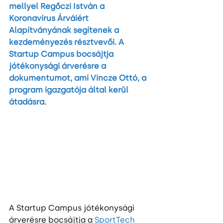
mellyel Regőczi István a 
Koronavírus Árváiért 
Alapítványának segítenek a 
kezdeményezés résztvevői. A 
Startup Campus bocsájtja 
jótékonysági árverésre a 
dokumentumot, ami Vincze Ottó, a 
program igazgatója által kerül 
átadásra.
A Startup Campus jótékonysági 
árverésre bocsájtja a 
SportTech 