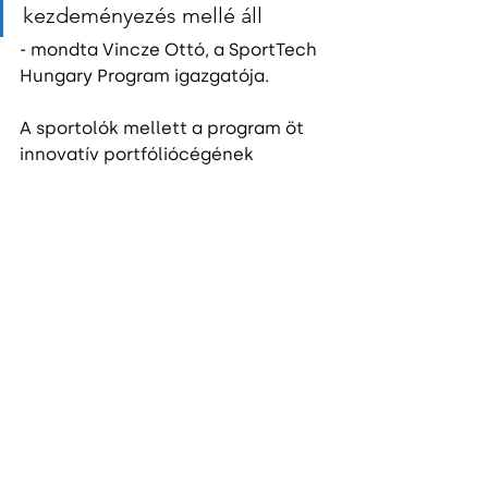
kezdeményezés mellé áll
- mondta Vincze Ottó, a SportTech 
Hungary Program igazgatója.
A sportolók mellett a program öt 
innovatív portfóliócégének 
képviselői és a partnerszervezetek 
megbízottjai is aláírták a 
kiadványt, melyet a program 
vezetője, Vincze Ottó fog átadni 
személyesen.
Az árverés az 
Extreme Digital-
eMAG Kft.
támogatásával digitálisan zajlik a 
Vatera
 oldalán, és az alábbi linken 
érhető el: 
https://www.vatera.hu/sporttech-