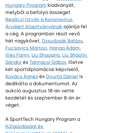
Hungary Program
 kiadványát, 
melyből a befolyó összeget 
Regőczi István a Koronavírus 
Árváiért Alapítványának
 ajánlja fel 
a cég. A programban részt vevő 
hét nagykövet, 
Dzsudzsák Balázs
, 
Fucsovics Márton
, 
Hanga Ádám
, 
Illés Fanni
, 
Liu Shaoang
, 
Liu Shaolin 
Sándor
 és 
Talmácsi Gábor
, illetve 
két sportdiplomáciai képviselő, 
Kovács Ágnes
 és 
Gyurta Dániel
 is 
dedikálta a dokumentumot. Az 
aukció augusztus 18-án vette 
kezdetét és szeptember 8-án ér 
véget.
A SportTech Hungary Program a 
Külgazdasági és 