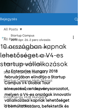
Bejegyzés
All Posts
Startup Campus
All Posts
2019. ápr. 26.
2 perc olvasás
10 országban kapnak
Startup Campus University
lehetőséget a V4-es
Startup Campus Incubator
startup vállalkozások
Startup Campus Global
Az Enterprise Hungary 2018 
Startup Campus Women
februárjában elindítja a Startup 
Startup Campus High School
Campus V4 Global Tour 
elnevezésű rendezvénysorozatot, 
Startup Campus Tungsram
melyen a V4-es országok innovatív 
InnoEnergy HUB Hungary
vállalkozásai kapnak lehetőséget 
Startup Campus
a bemutatkozásra, befektetők és 