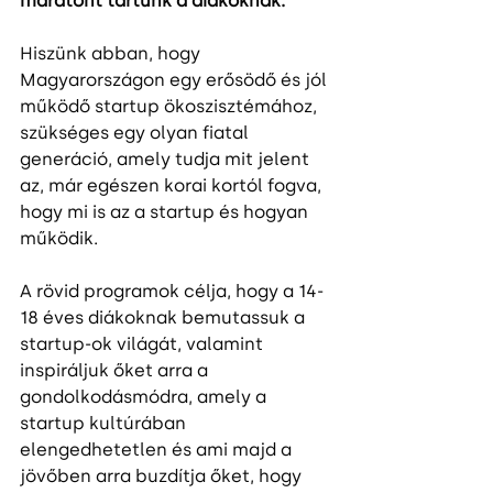
maratont tartunk a diákoknak.
Hiszünk abban, hogy 
Magyarországon egy erősödő és jól 
működő startup ökoszisztémához, 
szükséges egy olyan fiatal 
generáció, amely tudja mit jelent 
az, már egészen korai kortól fogva, 
hogy mi is az a startup és hogyan 
működik. 
A rövid programok célja, hogy a 14-
18 éves diákoknak bemutassuk a 
startup-ok világát, valamint 
inspiráljuk őket arra a 
gondolkodásmódra, amely a 
startup kultúrában 
elengedhetetlen és ami majd a 
jövőben arra buzdítja őket, hogy 