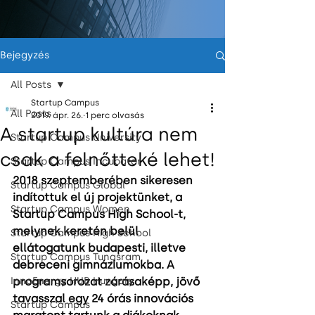
Bejegyzés
All Posts
Startup Campus
All Posts
2019. ápr. 26.
1 perc olvasás
A startup kultúra nem
Startup Campus University
csak a felnőtteké lehet!
Startup Campus Incubator
2018 szeptemberében sikeresen 
Startup Campus Global
indítottuk el új projektünket, a 
Startup Campus Women
Startup Campus High School-t, 
melynek keretén belül 
Startup Campus High School
ellátogatunk budapesti, illetve 
Startup Campus Tungsram
debreceni gimnáziumokba. A 
InnoEnergy HUB Hungary
programsorozat zárásaképp, jövő 
tavasszal egy 24 órás innovációs 
Startup Campus