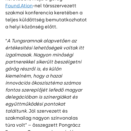
Found.Ation
-nel társszervezett 
szakmai konferencia keretében a 
teljes küldöttség bemutatkozhatot 
a helyi közönség előtt.
“
A Tungsramnak alapvetően az 
értékesítési lehetőségek voltak itt 
izgalmasak. Nagyon minőségi 
partnerekkel sikerült beszélgetni 
görög részről is, és külön 
kiemelném, hogy a hazai 
innovációs ökoszisztéma számos 
fontos szereplőjét lefedő magyar 
delegációban is szinergiákat és 
együttműködési pontokat 
találtunk
. Jól szervezett és 
szakmailag nagyon színvonalas 
túra volt” – összegzett Pongrácz 