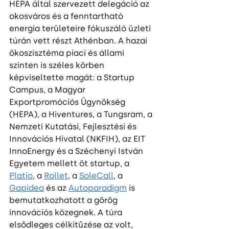
HEPA által szervezett delegáció az 
okosváros és a fenntartható 
energia területeire fókuszáló üzleti 
túrán vett részt Athénban. A hazai 
ökoszisztéma piaci és állami 
szinten is széles körben 
képviseltette magát: a Startup 
Campus, a Magyar 
Exportpromóciós Ügynökség 
(HEPA), a Hiventures, a Tungsram, a 
Nemzeti Kutatási, Fejlesztési és 
Innovációs Hivatal (NKFIH), az EIT 
InnoEnergy és a Széchenyi István 
Egyetem mellett öt startup, a 
Platio
, a 
Rollet
, a 
SoleCall
, a 
Gapidea
 és az 
Autoparadigm
 is 
bemutatkozhatott a görög 
innovációs közegnek. A túra 
elsődleges célkitűzése az volt, 