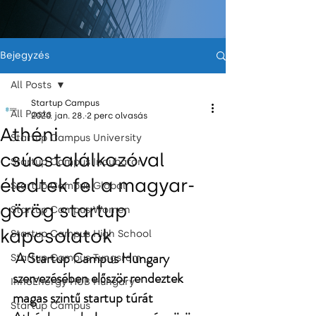
Bejegyzés
All Posts
Startup Campus
All Posts
2020. jan. 28.
2 perc olvasás
Athéni
Startup Campus University
csúcstalálkozóval
Startup Campus Incubator
éledtek fel a magyar-
Startup Campus Global
görög startup
Startup Campus Women
kapcsolatok
Startup Campus High School
A Startup Campus Hungary 
Startup Campus Tungsram
szervezésében először rendeztek 
InnoEnergy HUB Hungary
magas szintű startup túrát 
Startup Campus