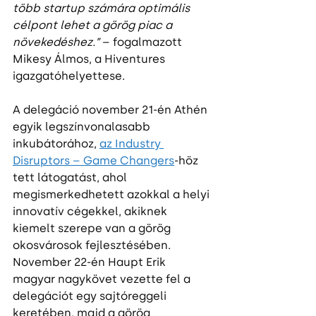
több startup számára optimális 
célpont lehet a görög piac a 
növekedéshez.”
 – fogalmazott 
Mikesy Álmos, a Hiventures 
igazgatóhelyettese.
A delegáció november 21-én Athén 
egyik legszínvonalasabb 
inkubátorához, 
az Industry 
Disruptors – Game Changers
-höz 
tett látogatást, ahol 
megismerkedhetett azokkal a helyi 
innovatív cégekkel, akiknek 
kiemelt szerepe van a görög 
okosvárosok fejlesztésében. 
November 22-én Haupt Erik 
magyar nagykövet vezette fel a 
delegációt egy sajtóreggeli 
keretében, majd a görög 