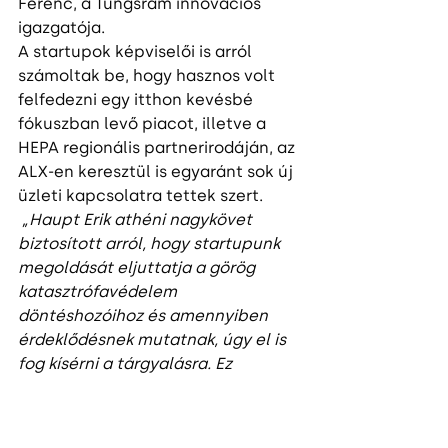
Ferenc, a Tungsram innovációs 
igazgatója.
A startupok képviselői is arról 
számoltak be, hogy hasznos volt 
felfedezni egy itthon kevésbé 
fókuszban levő piacot, illetve a 
HEPA regionális partnerirodáján, az 
ALX-en keresztül is egyaránt sok új 
üzleti kapcsolatra tettek szert. 
„Haupt Erik athéni nagykövet 
biztosított arról, hogy startupunk 
megoldását eljuttatja a görög 
katasztrófavédelem 
döntéshozóihoz és amennyiben 
érdeklődésnek mutatnak, úgy el is 
fog kísérni a tárgyalásra. Ez 
elmondhatatlanul hasznos és 
előnyös helyzetet teremt nekünk. A 
HEPA török szervezetével is 