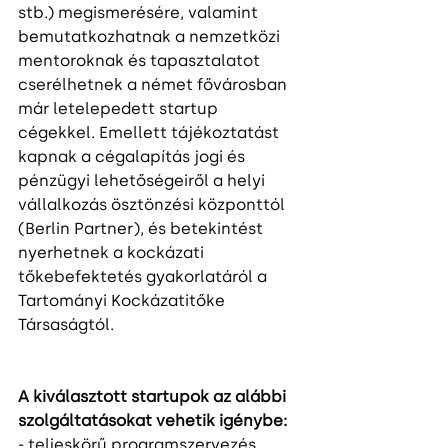
stb.) megismerésére, valamint 
bemutatkozhatnak a nemzetközi 
mentoroknak és tapasztalatot 
cserélhetnek a német fővárosban 
már letelepedett startup 
cégekkel. Emellett tájékoztatást 
kapnak a cégalapítás jogi és 
pénzügyi lehetőségeiről a helyi 
vállalkozás ösztönzési központtól 
(Berlin Partner), és betekintést 
nyerhetnek a kockázati 
tőkebefektetés gyakorlatáról a 
Tartományi Kockázatitőke 
Társaságtól. 
A kiválasztott startupok az alábbi 
szolgáltatásokat vehetik igénybe:
- teljeskörű programszervezés,