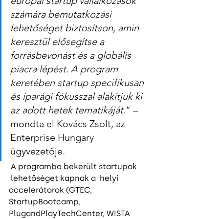
európai startup vállalkozások 
számára bemutatkozási 
lehetőséget biztosítson, amin 
keresztül elősegítse a 
forrásbevonást és a globális 
piacra lépést. A program 
keretében startup specifikusan 
és iparági fókusszal alakítjuk ki 
az adott hetek tematikáját.
” – 
mondta el Kovács Zsolt, az 
Enterprise Hungary 
ügyvezetője. 
 A programba bekerült startupok 
 lehetőséget kapnak a  helyi 
accelerátorok (GTEC, 
StartupBootcamp, 
PlugandPlayTechCenter, WISTA 