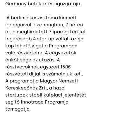
Germany befektetési igazgatója. 
 A berlini ökoszisztéma kiemelt 
iparágaival összhangban, 7 héten 
át, a meghirdetett 7 iparági terület 
legerősebb 4 startup vállalkozója 
kap lehetőséget a Programban 
való részvételre. A cégvezetők 
önköltsége az utazás. A 
résztvevőknek egyszeri 150€ 
részvételi díjjal is számolniuk kell. 
A programot a Magyar Nemzeti 
Kereskedőház Zrt., a hazai 
startupok stabil külpiaci jelenlétét 
segítő Innotrade Programja 
támogatja. 
A programok az alábbi tematika 