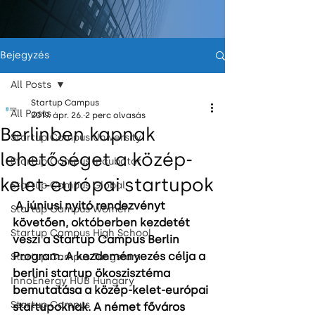
Bejegyzés
All Posts
Startup Campus
All Posts
2019. ápr. 26.
2 perc olvasás
Berlinben kapnak
Startup Campus University
lehetőséget a közép-
Startup Campus Incubator
kelet-európai startupok
Startup Campus Global
A júniusi nyitó rendezvényt 
Startup Campus Women
követően, októberben kezdetét 
Startup Campus High School
veszi a Startup Campus Berlin 
Program. A kezdeményezés célja a 
Startup Campus Tungsram
berlini startup ökoszisztéma 
InnoEnergy HUB Hungary
bemutatása a közép-kelet-európai 
Startup Campus
startupoknak. A német főváros 