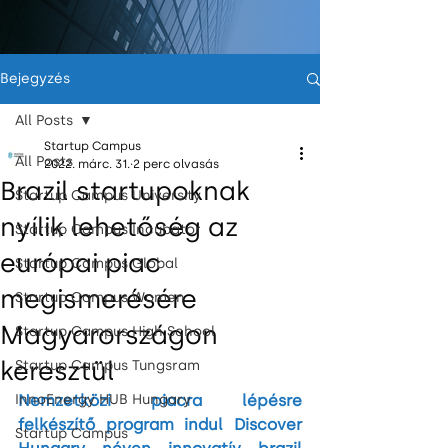
Bejegyzés
All Posts
Startup Campus
All Posts
2022. márc. 31.
2 perc olvasás
Brazil startupoknak
Startup Campus University
nyílik lehetőség az
Startup Campus Incubator
európai piac
Startup Campus Global
megismerésére
Startup Campus Women
Magyarországon
Startup Campus High School
keresztül
Startup Campus Tungsram
InnoEnergy HUB Hungary
Nemzetközi piacra lépésre 
felkészítő program indul Discover 
Startup Campus