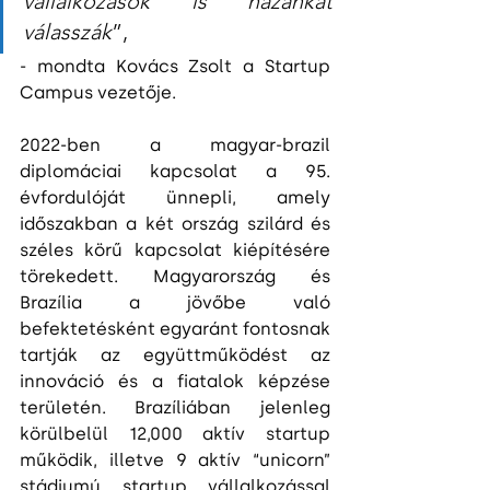
vállalkozások is hazánkat 
válasszák
”,
- mondta Kovács Zsolt a Startup 
Campus vezetője.
2022-ben a magyar-brazil 
diplomáciai kapcsolat a 95. 
évfordulóját ünnepli, amely 
időszakban a két ország szilárd és 
széles körű kapcsolat kiépítésére 
törekedett. Magyarország és 
Brazília a jövőbe való 
befektetésként egyaránt fontosnak 
tartják az együttműködést az 
innováció és a fiatalok képzése 
területén. Brazíliában jelenleg 
körülbelül 12,000 aktív startup 
működik, illetve 9 aktív “unicorn” 
stádiumú startup vállalkozással 