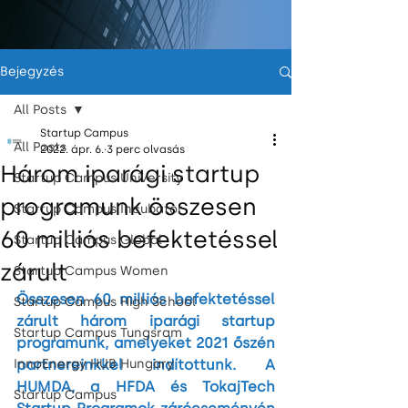
Bejegyzés
All Posts
Startup Campus
All Posts
2022. ápr. 6.
3 perc olvasás
Három iparági startup
Startup Campus University
programunk összesen
Startup Campus Incubator
60 milliós befektetéssel
Startup Campus Global
zárult
Startup Campus Women
Összesen 60 milliós befektetéssel 
Startup Campus High School
zárult három iparági startup 
Startup Campus Tungsram
programunk, amelyeket 2021 őszén 
InnoEnergy HUB Hungary
partnereinkkel indítottunk. A 
HUMDA, a HFDA és TokajTech 
Startup Campus