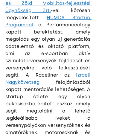
és Zöld Mobilitás-fejlesztési 
Ügynökség Zrt.
-vel közösen 
megvalósított 
HUMDA Startup 
Programból
 a Performanceology 
kapott befektetést, amely 
megoldás egy olyan új generációs 
adatelemző és oktató platform, 
ami az e-sportban aktív 
szimulátorversenyzők fejlődését és 
versenyekre való felkészülését 
segíti. A Raceliner az 
Izraeli 
Nagykövetség
 felajánlásából 
kapott mentorációs lehetőséget. A 
startup ötlete egy olyan 
bukósisakba épített eszköz, amely 
segít megtalálni a lehető 
legideálisabb íveket a 
versenypályákon versenyzőknek és 
amatőröknek, motorosoknak és 