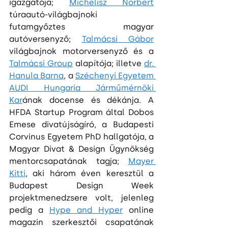
igazgatója; 
Michelisz Norbert
túraautó-világbajnoki 
futamgyőztes magyar 
autóversenyző; 
Talmácsi Gábor
világbajnok motorversenyző és a 
Talmácsi Group
 alapítója; illetve 
dr. 
Hanula Barna
, a 
Széchenyi Egyetem 
AUDI Hungaria Járműmérnöki 
Kar
ának docense és dékánja. A 
HFDA Startup Program által Dobos 
Emese divatújságíró, a Budapesti 
Corvinus Egyetem PhD hallgatója, a 
Magyar Divat & Design Ügynökség 
mentorcsapatának tagja; 
Mayer 
Kitti
, aki három éven keresztül a 
Budapest Design Week 
projektmenedzsere volt, jelenleg 
pedig a 
Hype and Hyper
 online 
magazin szerkesztői csapatának 