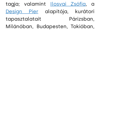
tagja; valamint 
Ilosvai Zsófia
, a 
Design Pier
 alapítója, kurátori 
tapasztalatait Párizsban, 
Milánóban, Budapesten, Tokióban, 
New Yorkban, Szingapúrban és 
Hongkongban szerezte. A 
TokajTech Startup Program révén 
Wáberer György
 üzletember, 
befektető, 
Waberer's International 
Nyrt.
 és 
Wáberer Medical Center
alapítója, Tokaj-Zemplén Térség 
fejlesztéséért felelős 
kormánybiztos; dr. Szepesi Richárd 
üzletember, idegenforgalmi 
befektető, a 
Bambara
, a 
Shiraz 
Hotel
 és a Grand Hotel Tokaj 
alapítója; Ifj. Szepsy István borász, 
üzletember, a 
Szepsy Pincészet
vezetője; továbbá 
dr. Vinnai Balázs