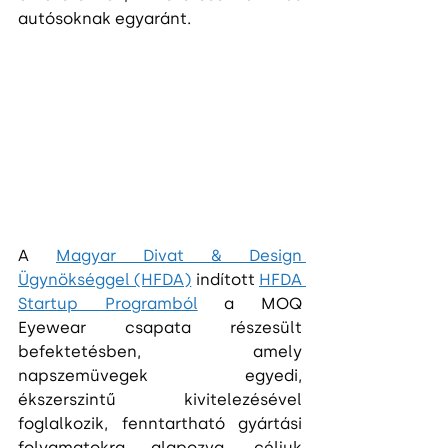
autósoknak egyaránt.
A 
Magyar Divat & Design 
Ügynökséggel (HFDA)
 indított 
HFDA 
Startup Programból
 a MOQ 
Eyewear csapata részesült 
befektetésben, amely 
napszemüvegek egyedi, 
ékszerszintű kivitelezésével 
foglalkozik, fenntartható gyártási 
folyamatokra alapozva, céljuk 