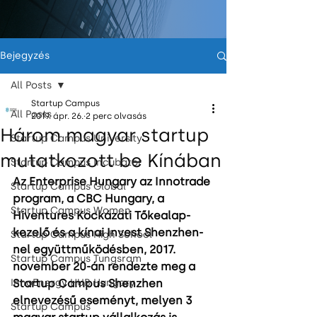
Bejegyzés
All Posts
Startup Campus
All Posts
2019. ápr. 26.
2 perc olvasás
Három magyar startup
Startup Campus University
mutatkozott be Kínában
Startup Campus Incubator
Az Enterprise Hungary az Innotrade 
Startup Campus Global
program, a CBC Hungary, a 
Startup Campus Women
Hiventures Kockázati Tőkealap-
kezelő és a kínai Invest Shenzhen-
Startup Campus High School
nel együttműködésben, 2017. 
Startup Campus Tungsram
november 20-án rendezte meg a 
InnoEnergy HUB Hungary
Startup Campus Shenzhen 
elnevezésű eseményt, melyen 3 
Startup Campus