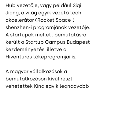
Hub vezetője, vagy például Siqi 
Jiang, a világ egyik vezető tech 
akcelerátor (Rocket Space ) 
shenzhen-i programjának vezetője.
A startupok mellett bemutatásra 
került a Startup Campus Budapest 
kezdeményezés, illetve a 
Hiventures tőkeprogramjai is.
A magyar vállalkozások a 
bemutatkozáson kívül részt 
vehetettek Kína egyik legnagyobb 
startup eseményén, a HI-TECH Fair-
en. Az ázsiai út alkalmával a kínai 
konzulátusra is ellátogattak, ezen 
felül meghívást kaptak a 
hongkong-i Metta coworking 
irodába, és találkozhattak a Nest 