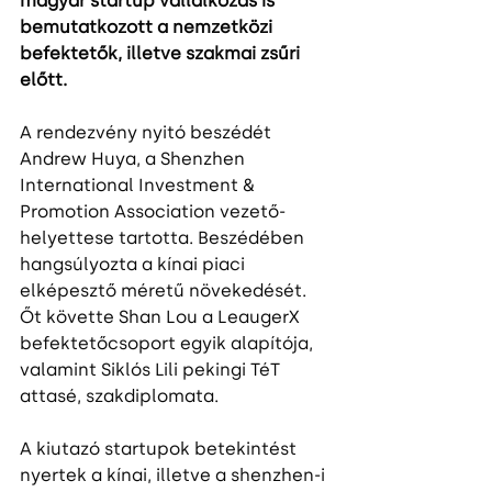
magyar startup vállalkozás is 
bemutatkozott a nemzetközi 
befektetők, illetve szakmai zsűri 
előtt. 
A rendezvény nyitó beszédét 
Andrew Huya, a Shenzhen 
International Investment & 
Promotion Association vezető-
helyettese tartotta. Beszédében 
hangsúlyozta a kínai piaci 
elképesztő méretű növekedését. 
Őt követte Shan Lou a LeaugerX 
befektetőcsoport egyik alapítója, 
valamint Siklós Lili pekingi TéT 
attasé, szakdiplomata.
A kiutazó startupok betekintést 
nyertek a kínai, illetve a shenzhen-i 