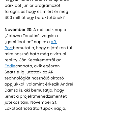
bárkiből junior programozót 
faragni, és hogy ez miért ér meg 
300 milliót egy befektetőnek?
November 20:
 A második nap a 
„Játszva Tanulás”, vagyis a 
„gamification” napja: a 
VR 
Port
bemutatja, hogy a játékon túl 
mire használható még a virtual 
reality. Jön Kecskemétről az 
Eddie
csapata, akik egészen 
Seattle-ig jutottak az AR 
technológiát használó oktató 
appjukkal, valamint érkezik Andrei 
Damsa is, aki bemutatja, hogy 
lehet a projektmenedzsmentet 
játékosítani. November 21: 
Lokálpatrióta Startupok napja, 