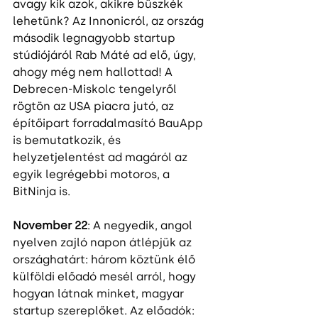
avagy kik azok, akikre büszkék 
lehetünk? Az Innonicról, az ország 
második legnagyobb startup 
stúdiójáról Rab Máté ad elő, úgy, 
ahogy még nem hallottad! A 
Debrecen-Miskolc tengelyről 
rögtön az USA piacra jutó, az 
építőipart forradalmasító BauApp 
is bemutatkozik, és 
helyzetjelentést ad magáról az 
egyik legrégebbi motoros, a 
BitNinja is.
November 22
: A negyedik, angol 
nyelven zajló napon átlépjük az 
országhatárt: három köztünk élő 
külföldi előadó mesél arról, hogy 
hogyan látnak minket, magyar 
startup szereplőket. Az előadók: 