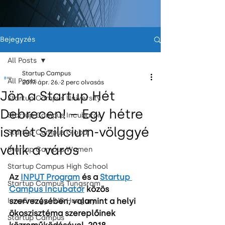
Bejegyzés
All Posts
Startup Campus
All Posts
2019. ápr. 26.
2 perc olvasás
Jön a Startup Hét
Startup Campus University
Debrecen! – Egy hétre
Startup Campus Incubator
ismét Szilícium-völggyé
Startup Campus Global
válik a város
Startup Campus Women
Startup Campus High School
Az 
INPUT Program
 és a 
Startup 
Startup Campus Tungsram
Campus Incubator
 közös 
InnoEnergy HUB Hungary
szervezésében, valamint a helyi 
ökoszisztéma szereplőinek 
Startup Campus