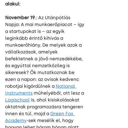
alakul:
November 19
.: Az Utánpótlás 
Napja: A mai munkaerőpiacot – így 
a startupokat is – az egyik 
leginkább érintő kihívás a 
munkaerőhiány. De melyek azok a 
vállalkozások, amelyek 
befektetnek a jövő nemzedékébe, 
és egyúttal nemzetközileg is 
sikeresek? Ők mutatkoznak be 
ezen a napon: az ovisok kedvenc 
robotjai kigördülnek a 
National 
Instruments
 műhelyéből, ott lesz a 
Logischool
 is, ahol kisiskolásokat 
oktatnak programozásra tengeren 
innen és túl, majd a 
Green Fox 
Academy
-sek mesélik el, hogy 
hogyan lehet három hónap alatt 