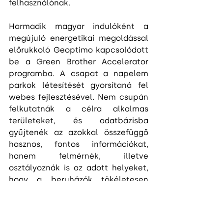
felhasználónak.
Harmadik magyar indulóként a 
megújuló energetikai megoldással 
előrukkoló Geoptimo kapcsolódott 
be a Green Brother Accelerator 
programba. A csapat a napelem 
parkok létesítését gyorsítaná fel 
webes fejlesztésével. Nem csupán 
felkutatnák a célra alkalmas 
területeket, és adatbázisba 
gyűjtenék az azokkal összefüggő 
hasznos, fontos információkat, 
hanem felmérnék, illetve 
osztályoznák is az adott helyeket, 
hogy a beruházók tökéletesen 
tisztában legyenek a 
lehetőségeikkel, mielőtt döntés 
hoznak egy újabb napelem park 