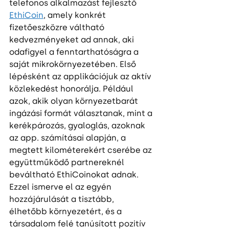
telefonos alkalmazást fejlesztő 
EthiCoin
, amely konkrét 
fizetőeszközre váltható 
kedvezményeket ad annak, aki 
odafigyel a fenntarthatóságra a 
saját mikrokörnyezetében. Első 
lépésként az applikációjuk az aktív 
közlekedést honorálja. Például 
azok, akik olyan környezetbarát 
ingázási formát választanak, mint a 
kerékpározás, gyaloglás, azoknak 
az app. számításai alapján, a 
megtett kilométerekért cserébe az 
együttműködő partnereknél 
beváltható EthiCoinokat adnak. 
Ezzel ismerve el az egyén 
hozzájárulását a tisztább, 
élhetőbb környezetért, és a 
társadalom felé tanúsított pozitív 