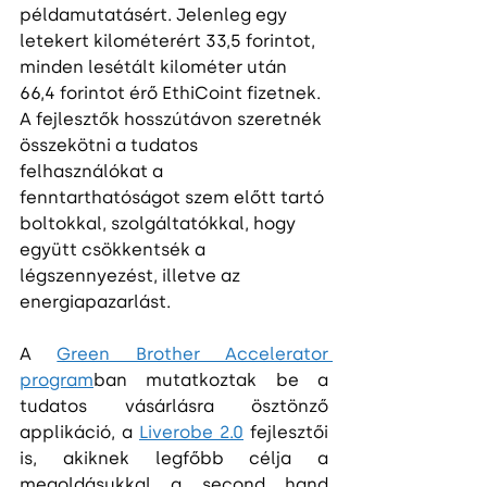
példamutatásért. Jelenleg egy 
letekert kilométerért 33,5 forintot, 
minden lesétált kilométer után 
66,4 forintot érő EthiCoint fizetnek. 
A fejlesztők hosszútávon szeretnék 
összekötni a tudatos 
felhasználókat a 
fenntarthatóságot szem előtt tartó 
boltokkal, szolgáltatókkal, hogy 
együtt csökkentsék a 
légszennyezést, illetve az 
energiapazarlást.
A 
Green Brother Accelerator 
program
ban mutatkoztak be a 
tudatos vásárlásra ösztönző 
applikáció, a 
Liverobe 2.0
 fejlesztői 
is, akiknek legfőbb célja a 
megoldásukkal a second hand 