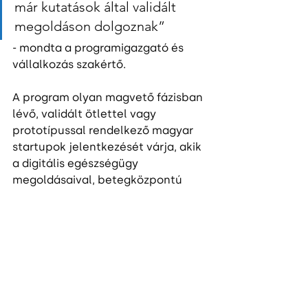
már kutatások által validált 
megoldáson dolgoznak”
- mondta a programigazgató és 
vállalkozás szakértő.
A program olyan magvető fázisban 
lévő, validált ötlettel vagy 
prototípussal rendelkező magyar 
startupok jelentkezését várja, akik 
a digitális egészségügy 
megoldásaival, betegközpontú 
újításokkal vagy akár a 
közegészségügy és kórház 
menedzsment területét illető 
innovációkkal foglalkoznak. 
Tizenkét workshop és több mint 
harmincnyolc személyes 
konzultáció készíti fel az öt 