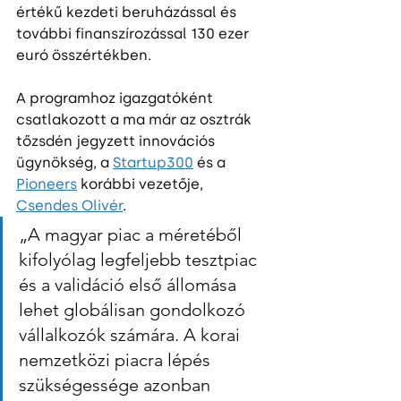
értékű kezdeti beruházással és 
további finanszírozással 130 ezer 
euró összértékben.
A programhoz igazgatóként 
csatlakozott a ma már az osztrák 
tőzsdén jegyzett innovációs 
ügynökség, a 
Startup300
 és a 
Pioneers
 korábbi vezetője, 
Csendes Olivér
.
„A magyar piac a méretéből 
kifolyólag legfeljebb tesztpiac 
és a validáció első állomása 
lehet globálisan gondolkozó 
vállalkozók számára. A korai 
nemzetközi piacra lépés 
szükségessége azonban 