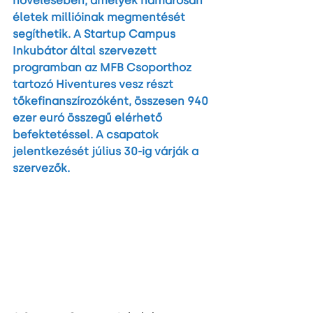
növelésében, amelyek hamarosan 
életek millióinak megmentését 
segíthetik. A Startup Campus 
Inkubátor által szervezett 
programban az MFB Csoporthoz 
tartozó Hiventures vesz részt 
tőkefinanszírozóként, összesen 940 
ezer euró összegű elérhető 
befektetéssel. A csapatok 
jelentkezését július 30-ig várják a 
szervezők.