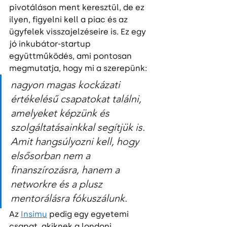
pivotáláson ment keresztül, de ez 
ilyen, figyelni kell a piac és az 
ügyfelek visszajelzéseire is. Ez egy 
jó inkubátor-startup 
együttműködés, ami pontosan 
megmutatja, hogy mi a szerepünk:
nagyon magas kockázati 
értékelésű csapatokat találni, 
amelyeket képzünk és 
szolgáltatásainkkal segítjük is. 
Amit hangsúlyozni kell, hogy 
elsősorban nem a 
finanszírozásra, hanem a 
networkre és a plusz 
mentorálásra fókuszálunk.
Az 
Insimu
 pedig egy egyetemi 
csapat, akiknek a londoni 