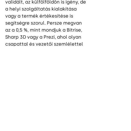
validált, az külfölföldön is igény, de 
a helyi szolgáltatás kialakítása 
vagy a termék értékesítése is 
segítségre szorul. Persze megvan 
az a 0,5 %, mint mondjuk a Bitrise, 
Sharp 3D vagy a Prezi, ahol olyan 
csapattal és vezetői szemlélettel 
rendelkeznek, hogy akár egyedül is 
ki tudnak lépni a nemzetközi 
színtérre, de a legtöbb esetben 
ezeknek a tehetséges innovatív 
projekteknek még jól jön a 
támogatás.
Magyarországról is lehet megfelelő 
tudással és networkkel külföldön 
érvényesülni, amire kiváló példa 
a 
Gomontir
. Velük abban a 
fázisban kezdtünk együtt dolgozni, 
amikor más még nem invesztált 