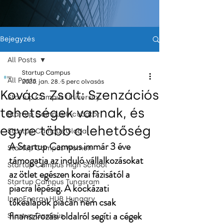
Bejegyzés
All Posts
Startup Campus
All Posts
2020. jan. 28.
5 perc olvasás
Kovács Zsolt: Szenzációs
Startup Campus University
tehetségek vannak, és
Startup Campus Incubator
egyre több a lehetőség
Startup Campus Global
A Startup Campus immár 3 éve 
Startup Campus Women
támogatja az induló vállalkozásokat 
Startup Campus High School
az ötlet egészen korai fázisától a 
Startup Campus Tungsram
piacra lépésig. A kockázati 
InnoEnergy HUB Hungary
tőkealapok piacán nem csak 
finanszírozási oldalról segíti a cégek 
Startup Campus