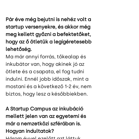
Pár éve még bejutni is nehéz volt a 
startup versenyekre, és akkor még 
meg kellett győzni a befektetőket, 
hogy az ő ötletük a legígéretesebb 
lehetőség. 
Ma már annyi forrás, tőkealap és 
inkubátor van, hogy akinek jó az 
ötlete és a csapata, el fog tudni 
indulni. Ennél jobb időszak, mint a 
mostani és a következő 1-2 év, nem 
biztos, hogy lesz a későbbiekben.
A Startup Campus az inkubáció 
mellett jelen van az egyetemi és 
már a nemzetközi szférában is. 
Hogyan indultatok?
Három évvel ezelőtt azt láttuk, 