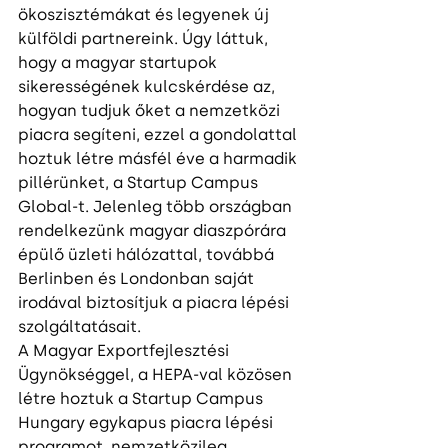
ökoszisztémákat és legyenek új 
külföldi partnereink. Úgy láttuk, 
hogy a magyar startupok 
sikerességének kulcskérdése az, 
hogyan tudjuk őket a nemzetközi 
piacra segíteni, ezzel a gondolattal 
hoztuk létre másfél éve a harmadik 
pillérünket, a Startup Campus 
Global-t. Jelenleg több országban 
rendelkezünk magyar diaszpórára 
épülő üzleti hálózattal, továbbá 
Berlinben és Londonban saját 
irodával biztosítjuk a piacra lépési 
szolgáltatásait.
A Magyar Exportfejlesztési 
Ügynökséggel, a HEPA-val közösen 
létre hoztuk a Startup Campus 
Hungary egykapus piacra lépési 
programot, nemzetközileg 