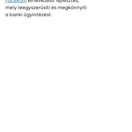
Facekom
 elnevezésű fejlesztés, 
mely leegyszerűsíti és megkönnyíti 
a banki ügyintézést.
 A szingapúri rendezvényen 
együttműködési aláírásra is sor 
került: az Enterprise Hungary, és 
Magyar Nemzeti Kereskedőház, a 
Singapore Fintech Association 
elnökével, Hoch Lai Chia-val írta 
alá a fintech területre irányuló 