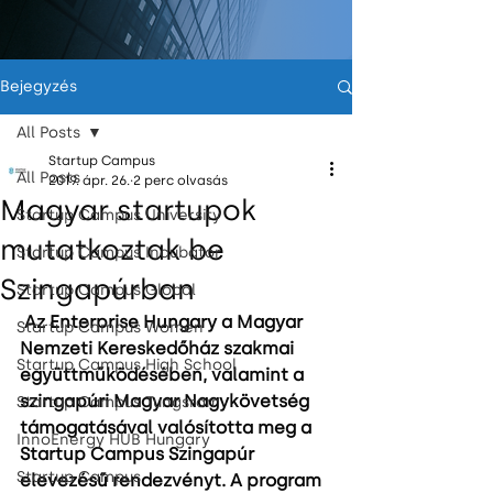
Bejegyzés
All Posts
Startup Campus
All Posts
2019. ápr. 26.
2 perc olvasás
Magyar startupok
Startup Campus University
mutatkoztak be
Startup Campus Incubator
Szingapúrban
Startup Campus Global
Az Enterprise Hungary a Magyar 
Startup Campus Women
Nemzeti Kereskedőház szakmai 
Startup Campus High School
együttműködésében, valamint a 
szingapúri Magyar Nagykövetség 
Startup Campus Tungsram
támogatásával valósította meg a 
InnoEnergy HUB Hungary
Startup Campus Szingapúr 
Startup Campus
elevezésű rendezvényt. A program 