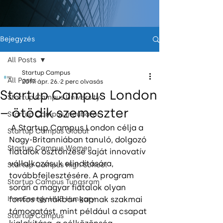
Bejegyzés
All Posts
Startup Campus
All Posts
2019. ápr. 26.
2 perc olvasás
Startup Campus London
Startup Campus University
– ötödik szemeszter
Startup Campus Incubator
 A Startup Campus London célja a 
Startup Campus Global
Nagy-Britanniában tanuló, dolgozó 
Startup Campus Women
fiatalok ösztönzése saját innovatív 
vállalkozásuk elindítására, 
Startup Campus High School
továbbfejlesztésére. A program 
Startup Campus Tungsram
során a magyar fiatalok olyan 
InnoEnergy HUB Hungary
fontos témákban kapnak szakmai 
támogatást, mint például a csapat 
Startup Campus