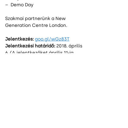
–  Demo Day
Szakmai partnerünk a New 
Generation Centre London.
Jelentkezés:
goo.gl/wGz83T
Jelentkezési határidő:
 2018. április 
6. (A jelentkezőket április 11-ig 
értesítjük.)
A korábbi programon résztvevő 
innovatív ötletek közül több cég is 
kapott befektetést, illetve 
befektetési ajánlatot, melyek 
közül március 28-án, a „The UK 
offer for startups” rendezvényen 
bemutatkozik az ArtConscious, 
illetve bemutatásra kerül a Startup 
Campus London program is. Az 