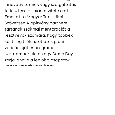
innovatív termék vagy szolgáltatás 
fejlesztése és piacra vitele alatt. 
Emellett a Magyar Turisztikai 
Szövetség Alapítvány partnerei 
tartanak szakmai mentorációt a 
résztvevők számára, hogy többek 
közt segítsék az ötletek piaci 
validációját. A programot 
szeptember elején egy Demo Day 
zárja, ahová a legjobb csapatok 
kapnak meghívást, hogy 
befektetők és iparági szakemberek 
előtt prezentálják projektjüket. Itt 
dől el az is, hogy kik kapják meg az
induláshoz szükséges 20 millió 
forintos kezdőbefektetést az MFB 
csoporthoz tartozó Hiventures és a 