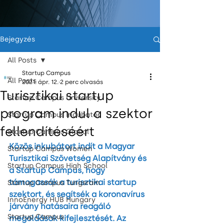
Bejegyzés
All Posts
Startup Campus
All Posts
2021. ápr. 12.
2 perc olvasás
Turisztikai startup
Startup Campus University
program indul a szektor
Startup Campus Incubator
fellendítéséért
Startup Campus Global
Közös inkubátort indít a Magyar 
Startup Campus Women
Turisztikai Szövetség Alapítvány és 
Startup Campus High School
a Startup Campus, hogy 
támogassák a turisztikai startup 
Startup Campus Tungsram
szektort, és segítsék a koronavírus 
InnoEnergy HUB Hungary
járvány hatásaira reagáló 
Startup Campus
megoldások kifejlesztését. Az 