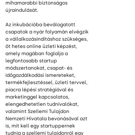
mihamarabbi biztonságos 
újraindulását.
Az inkubációba beválogatott 
csapatok a nyár folyamán elvégzik 
a vállalkozásindításhoz szükséges, 
öt hetes online üzleti képzést, 
amely magában foglalja a 
legfontosabb startup 
módszertanokat, csapat- és 
időgazdálkodási ismereteket, 
termékfejlesztéssel, üzleti tervvel, 
piacra lépési stratégiával és 
marketinggel kapcsolatos, 
elengedhetetlen tudnivalókat, 
valamint Szellemi Tulajdon 
Nemzeti Hivatala bevonásával azt 
is, mit kell egy startuppernek 
tudnia a szellemi tulajdonról egy 