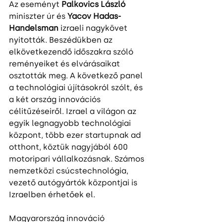
Az eseményt 
Palkovics László 
miniszter úr és 
Yacov Hadas- 
Handelsman
 izraeli nagykövet 
nyitották. Beszédükben az 
elkövetkezendő időszakra szóló 
reményeiket és elvárásaikat 
osztották meg. A következő panel 
a technológiai újításokról szólt, és 
a két ország innovációs 
célitűzéseiről. Izrael a világon az 
egyik legnagyobb technológiai 
központ, több ezer startupnak ad 
otthont, köztük nagyjából 600 
motoripari vállalkozásnak. Számos 
nemzetközi csúcstechnológia, 
vezető autógyártók központjai is  
Izraelben érhetőek el.  
Magyarország innováció 