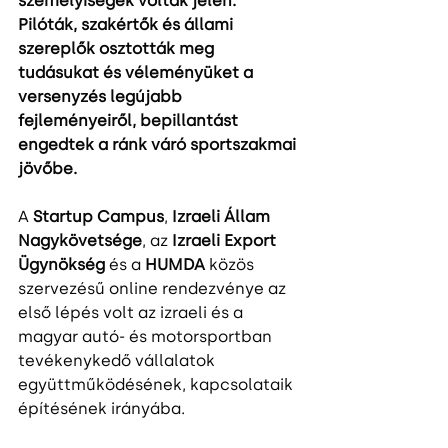
személyiségek voltak jelen. 
Pilóták, szakértők és állami 
szereplők osztották meg 
tudásukat és véleményüket a 
versenyzés legújabb 
fejleményeiről, bepillantást 
engedtek a ránk váró sportszakmai 
jövőbe.
A 
Startup Campus
, 
Izraeli Állam 
Nagykövetsége
, az 
Izraeli Export 
Ügynökség
 és a 
HUMDA
 közös 
szervezésű online rendezvénye az 
első lépés volt az izraeli és a 
magyar autó- és motorsportban 
tevékenykedő vállalatok  
együttműködésének, kapcsolataik 
építésének irányába.  