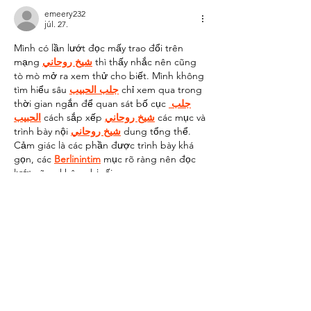
emeery232
júl. 27.
Mình có lần lướt đọc mấy trao đổi trên 
mạng 
شيخ روحاني
 thì thấy nhắc nên cũng 
tò mò mở ra xem thử cho biết. Mình không 
tìm hiểu sâu 
جلب الحبيب
 chỉ xem qua trong 
thời gian ngắn để quan sát bố cục 
جلب 
الحبيب
 cách sắp xếp 
شيخ روحاني
 các mục và 
trình bày nội 
شيخ روحاني
 dung tổng thể. 
Cảm giác là các phần được trình bày khá 
gọn, các 
Berlinintim
 mục rõ ràng nên đọc 
lướt cũng không bị rối…
Több megjelenítése
Kedvelés
Válasz
grubman riazzi
júl. 23.
This sounds like an amazing event! For 