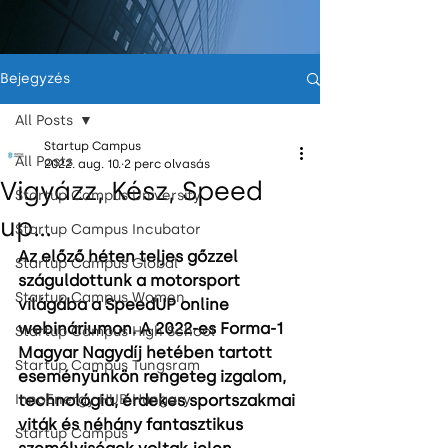
Bejegyzés
All Posts
Startup Campus
All Posts
2022. aug. 10.
2 perc olvasás
Vigyázz, Kész, Speed
Startup Campus University
up…
Startup Campus Incubator
Az előző héten teljes gőzzel 
Startup Campus Global
száguldottunk a motorsport 
Startup Campus Women
világába a SpeedUP online 
webináriumon. A 2022-es Forma-1 
Startup Campus High School
Magyar Nagydíj hetében tartott 
Startup Campus Tungsram
eseményünkön rengeteg izgalom, 
InnoEnergy HUB Hungary
technológia, érdekes sportszakmai 
viták és néhány fantasztikus 
Startup Campus