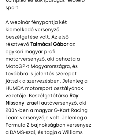
komplex és sok iparágat felölelő 
sport.  
A webinár fénypontja két 
kiemelkedő versenyző 
beszélgetése volt. Az első 
résztvevő 
Talmácsi Gábor
 az 
egykori magyar profi 
motorversenyző, aki behozta a 
MotoGP-t Magyarországra, és 
továbbra is jelentős szerepet 
játszik a szervezésben. Jelenleg a 
HUMDA motorsport osztályának 
vezetője. Beszélgetőtársa 
Roy 
Nissany
 izraeli autóversenyző, aki 
2004-ben a magyar G-Kart Racing 
Team versenyzője volt. Jelenleg a 
Formula 2 bajnokságban versenyez 
a DAMS-szal, és tagja a Williams 