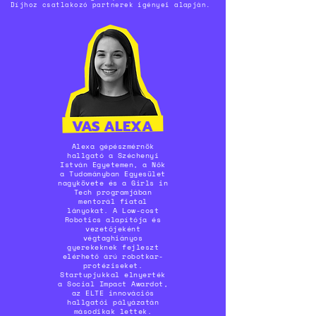
Díjhoz csatlakozó partnerek igényei alapján.
VAS ALEXA
Alexa gépészmérnök
hallgató a Széchenyi
István Egyetemen, a Nők
a Tudományban Egyesület
nagykövete és a Girls in
Tech programjában
mentorál fiatal
lányokat. A Low-cost
Robotics alapítója és
vezetőjeként
végtaghiányos
gyerekeknek fejleszt
elérhető árú robotkar-
protéziseket.
Startupjukkal elnyerték
a Social Impact Awardot,
az ELTE innovációs
hallgatói pályázatán
másodikak lettek.