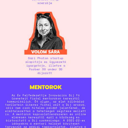
szerzője
VOLOM SÁRA
Sári Photon startup
alapítója és ügyvezető
igazgatója, illetve a
Forber 30 under 30
díjazott
MENTOROK
Az Év Felfedezettje Innovációs Díj fő
üzeneteit fiatal mentorokon keresztül
kommunikáljuk. Öt olyan, az élet különböző
területein sikeres fiatal vált a Díj arcává,
akik nem csak hiteles példát jelentenek, de
elkötelezettek a tehetségek segítése mellett
is. A mentorok kapcsolatrendszerén és online
elérésén keresztül épül a közösség és
biztosított a Díj szakmaisága. A 2021-22-es
időszakra a mentori hálózat bővítését
tervezzük az eddigi tapasztalatok, illetve a