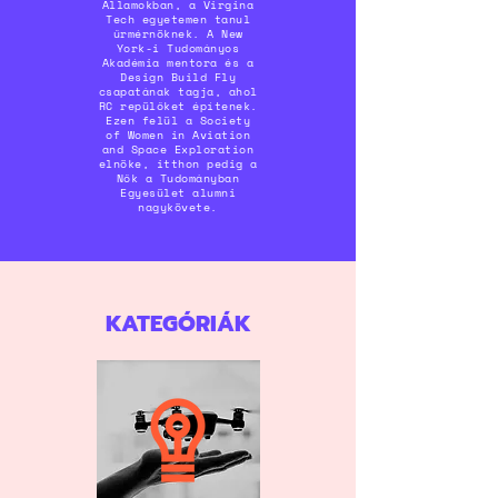
Államokban, a Virgina
Tech egyetemen tanul
űrmérnöknek. A New
York-i Tudományos
Akadémia mentora és a
Design Build Fly
csapatának tagja, ahol
RC repülőket építenek.
Ezen felül a Society
of Women in Aviation
and Space Exploration
elnöke, itthon pedig a
Nők a Tudományban
Egyesület alumni
nagykövete.
KATEGÓRIÁK