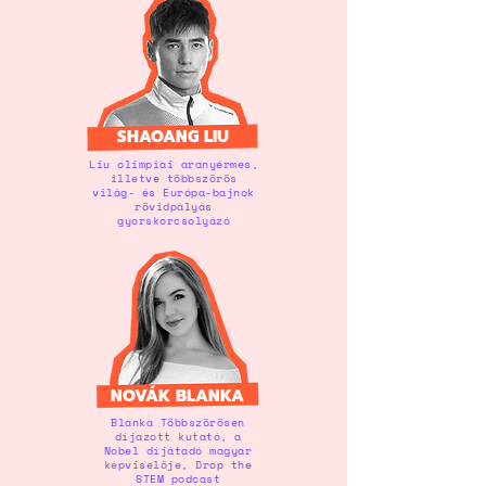
SHAOANG LIU
Liu olimpiai aranyérmes,
illetve többszörös
világ- és Európa-bajnok
rövidpályás
gyorskorcsolyázó
NOVÁK BLANKA
Blanka Többszörösen
díjazott kutató, a
Nobel díjátadó magyar
képviselője, Drop the
STEM podcast