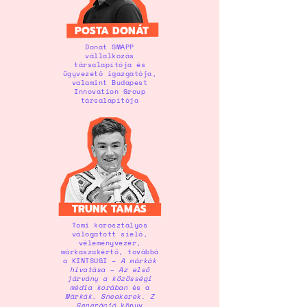
POSTA DONÁT
Donát SMAPP
vállalkozás
társalapítója és
ügyvezető igazgatója,
valamint Budapest
Innovation Group
társalapítója
TRUNK TAMÁS
Tomi korosztályos
válogatott síelő,
véleményvezér,
márkaszakértő, továbbá
a KINTSUGI –
A márkák
hivatása – Az első
járvány a közösségi
média korában
és a
Márkák. Sneakerek
.
Z
Generáció
könyv