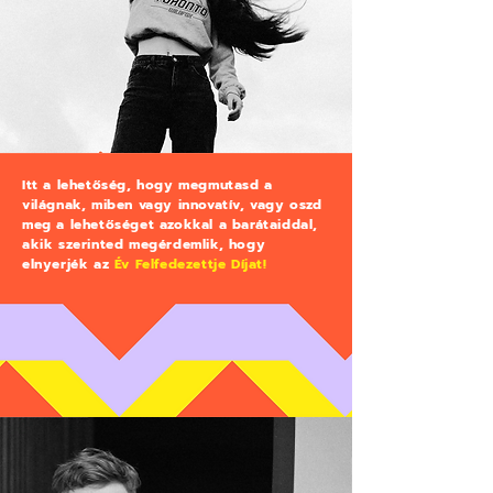
Itt a lehetőség, hogy megmutasd a
világnak, miben vagy innovatív, vagy oszd
meg a lehetőséget azokkal a barátaiddal,
akik szerinted megérdemlik, hogy
elnyerjék az
Év Felfedezettje Díjat!