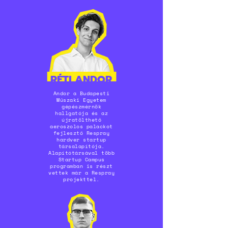
RÉTI ANDOR
Andor a Budapesti
Műszaki Egyetem
gépészmérnök
hallgatója és az
újratölthető
aeroszolos palackot
fejlesztő Respray
hardver startup
társalapítója.
Alapítótársával több
Startup Campus
programban is részt
vettek már a Respray
projekttel.