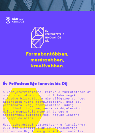
Formabontóbban,
merészebben,
kreatívabban.
Év Felfedezettje Innovációs Díj
A környezetvédelemtől kezdve a rákkutatáson át
a szórakoztatóiparig fiatal tehetségek
sokasága bizonyította már világszerte, hogy
alapjaiban tudja megváltoztatni, amit egy
problémáról vagy szakterületről addig
gondoltunk. Hogy meg merik kérdőjelezni a
dolgok megszokott menetét és egy új
nézőpontból mutatják meg, hogyan lehetne
másképp csinálni.
Hogy lehetőséget biztosítsunk a fiataloknak,
2021-ben elindítjuk az Év Felfedezettje
Innovációs Díjat, mely azokat az innovatív,