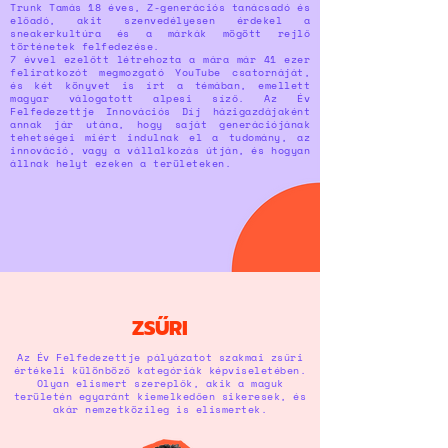
Trunk Tamás 18 éves, Z-generációs tanácsadó és
előadó, akit szenvedélyesen érdekel a
sneakerkultúra és a márkák mögött rejlő
történetek felfedezése.
7 évvel ezelőtt létrehozta a mára már 41 ezer
feliratkozót megmozgató YouTube csatornáját,
és két könyvet is írt a témában, emellett
magyar válogatott alpesi síző. Az Év
Felfedezettje Innovációs Díj házigazdájaként
annak jár utána, hogy saját generációjának
tehetségei miért indulnak el a tudomány, az
innováció, vagy a vállalkozás útján, és hogyan
állnak helyt ezeken a területeken.
ZSŰRI
Az Év Felfedezettje pályázatot szakmai zsűri
értékeli különböző kategóriák képviseletében.
Olyan elismert szereplők, akik a maguk
területén egyaránt kiemelkedően sikeresek, és
akár nemzetközileg is elismertek.