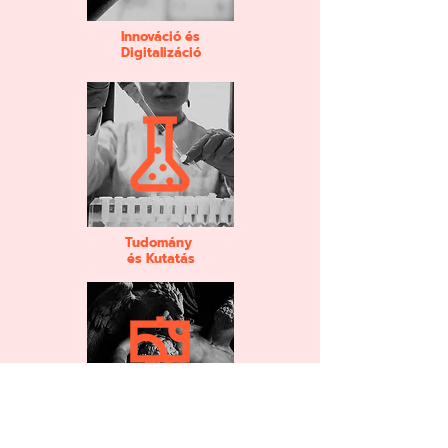
Innováció és
Digitalizáció
Tudomány
és Kutatás
Művészet