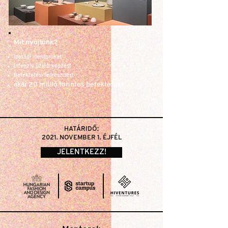
Mit nyújtunk?
Iparági mentorokat
Intenzív üzleti képzést
Befektetési felkészítést
akár 20 millió forintos befektetést
HATÁRIDŐ:
2021. NOVEMBER 1. ÉJFÉL
JELENTKEZZ!