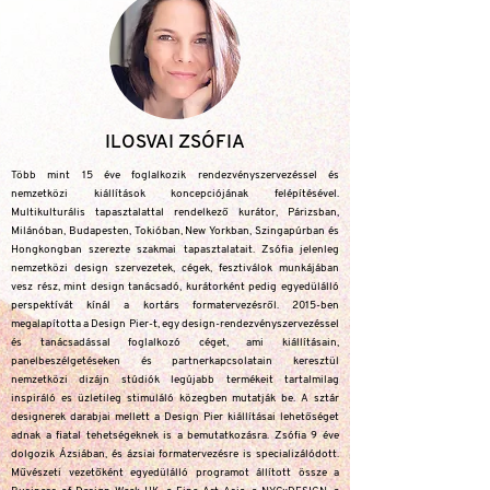
ILOSVAI ZSÓFIA
Több mint 15 éve foglalkozik rendezvényszervezéssel és
nemzetközi kiállítások koncepciójának felépítésével.
Multikulturális tapasztalattal rendelkező kurátor, Párizsban,
Milánóban, Budapesten, Tokióban, New Yorkban, Szingapúrban és
Hongkongban szerezte szakmai tapasztalatait. Zsófia jelenleg
nemzetközi design szervezetek, cégek, fesztiválok munkájában
vesz rész, mint design tanácsadó, kurátorként pedig egyedülálló
perspektívát kínál a kortárs formatervezésről. 2015-ben
megalapította a Design Pier-t, egy design-rendezvényszervezéssel
és tanácsadással foglalkozó céget, ami kiállításain,
panelbeszélgetéseken és partnerkapcsolatain keresztül
nemzetközi dizájn stúdiók legújabb termékeit tartalmilag
inspiráló es üzletileg stimuláló közegben mutatják be. A sztár
designerek darabjai mellett a Design Pier kiállításai lehetőséget
adnak a fiatal tehetségeknek is a bemutatkozásra. Zsófia 9 éve
dolgozik Ázsiában, és ázsiai formatervezésre is specializálódott.
Művészeti vezetőként egyedülálló programot állított össze a