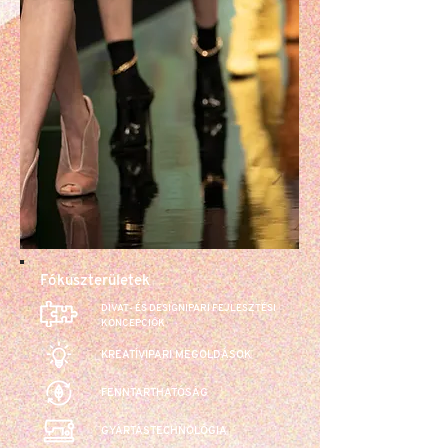
Fókuszterületek
DIVAT- ÉS DESIGNIPARI FEJLESZTÉSI
KONCEPCIÓK
KREATÍVIPARI MEGOLDÁSOK
FENNTARTHATÓSÁG
GYÁRTÁSTECHNOLÓGIA