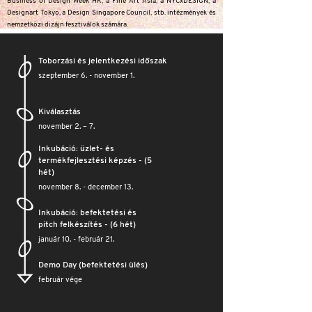
Business of Design Week HK, a Fine Art Asia, a NYCxDESIGN, a
Designart Tokyo, a Design Singapore Council, stb. intézmények és
nemzetközi dizájn fesztiválok számára.
Toborzási és jelentkezési időszak
szeptember 6. - november 1.
Kiválasztás
november 2. – 7.
Inkubáció: üzlet- és
termékfejlesztési képzés - (5
hét)
november 8. - december 13.
Inkubáció: befektetési és
pitch felkészítés - (6 hét)
január 10. - február 21.
Demo Day (befektetési ülés)
február vége