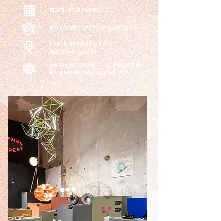
TEXTILIPARI INNOVÁCIÓ
BELSŐÉPÍTÉSZETI MEGOLDÁSOK
LAKBERENDEZÉSI ÉS
BÚTORINNOVÁCIÓ
ANYAGTUDOMÁNYI, TECHNOLÓGIAI
ÉS INFORMATIKAI INNOVÁCIÓK