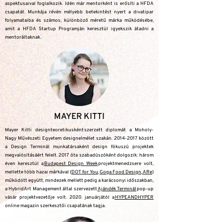
aspektusaival foglalkozik. Idén már mentorként is erősíti a HFDA
csapatát. Munkája révén mélyebb betekintést nyert a divatipar
folyamataiba és számos, különböző méretű márka működésébe,
amit a HFDA Startup Programján keresztül igyekszik átadni a
mentoráltaknak.
MAYER KITTI
Mayer Kitti designteoretikusként szerzett diplomát a Moholy-
Nagy Művészeti Egyetem designelmélet szakán.
2014-2017
között
a Design Terminál munkatársaként design fókuszú projektek
megvalósításáért felelt. 2017 óta szabadúszóként dolgozik: három
éven keresztül a
Budapest Design Week
projektmenedzsere volt,
mellette több hazai márkával (
DOT for You
,
Goga Food Design
,
ARe
)
működött együtt, mindezek mellett pedig a karácsonyi időszakban,
a HybridArt Management által szervezett
Ajándék Terminál
pop-up
vásár projektvezetője volt. 2020. januárjától a
HYPEANDHYPER
online magazin szerkesztői csapatának tagja.