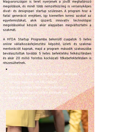
Magyarországon is teret nyerjenek a jövőt meghatározó
megoldások, és minél több nemzetközileg is versenyképes
divat- és designipari startup szülessen. A program hisz a
fiatal generáció erejében, így kiemelten keresi azokat az
egyetemistákat, akik újszerű, innovatív technológiai
megoldásokkal készek akár alapjaiban megváltoztatni a
szakmát.
A HFDA Startup Programba bekerülő csapatok 5 hetes
online vállalkozásfejlesztési képzést, üzleti és szakmai
mentorációt kapnak, majd a program második szakaszába
beválasztottak további 5 hetes befektetési felkészítésben
és akár 20 millió forintos kockázati tőkebefektetésben is
részesülhetnek.
Keressük azokat a jelentkezőket, akiknek:
Van egy legalább két fős csapata
Van egy validált ötlete vagy prototípusa
A divat és design területén alkotnak újat
Korhatár nélkül