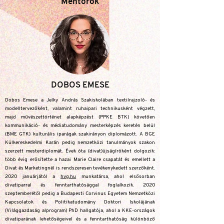
Mentorok
DOBOS EMESE
Dobos Emese a Jelky András Szakiskolában textilrajzoló- és
modelltervezőként, valamint ruhaipari technikusként végzett,
majd művészettörténet alapképzést (PPKE BTK) követően
kommunikáció- és médiatudomány mesterképzés keretén belül
(BME GTK) kulturális iparágak szakirányon diplomázott. A BGE
Külkereskedelmi Karán pedig nemzetközi tanulmányok szakon
szerzett mesterdiplomát. Évek óta (divat)újságíróként dolgozik:
több évig erősítette a hazai Marie Claire csapatát és emellett a
Divat és Marketingnél is rendszeresen tevékenykedett szerzőként.
2020 januárjától a
hvg.hu
munkatársa, ahol elsősorban
divatiparral és fenntarthatósággal foglalkozik. 2020
szeptemberétől pedig a Budapesti Corvinus Egyetem Nemzetközi
Kapcsolatok és Politikatudomány Doktori Iskolájának
(Világgazdaság alprogram) PhD hallgatója, ahol a KKE-országok
divatiparának lehetőségeivel és a fenntarthatóság különböző