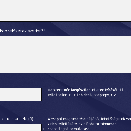
elképzelésetek szerint?
Ha szeretnéd kiegészíteni ötleted leírását, itt
s
feltöltheted. Pl. Pitch deck, onepager, CV
 de nem kötelező)
A csapat megismerése céljából, lehetőségetek va
videó feltöltésére, az alábbi tartalommal:
csapattagok bemutatása,
s