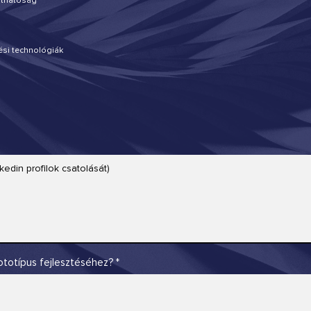
arthatóság
tési technológiák
ototípus fejlesztéséhez?