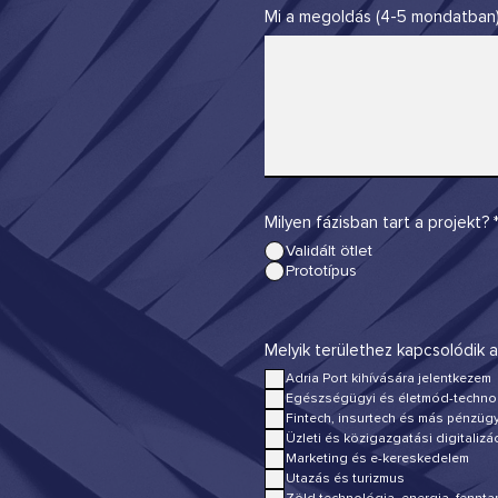
Mi a megoldás (4-5 mondatban)
Milyen fázisban tart a projekt?
Validált ötlet
Prototípus
Melyik területhez kapcsolódik 
Adria Port kihívására jelentkezem
Egészségügyi és életmód-techno
Fintech, insurtech és más pénzü
Üzleti és közigazgatási digitalizá
Marketing és e-kereskedelem
Utazás és turizmus