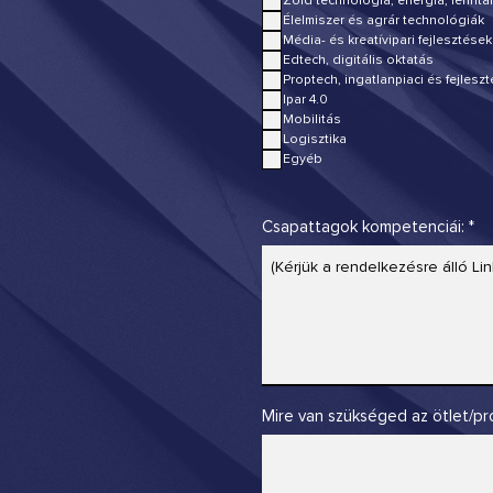
Zöld technológia, energia, fennt
Élelmiszer és agrár technológiák
Média- és kreatívipari fejlesztések
Edtech, digitális oktatás
Proptech, ingatlanpiaci és fejlesz
Ipar 4.0
Mobilitás
Logisztika
Egyéb
Csapattagok kompetenciái:
Mire van szükséged az ötlet/pr