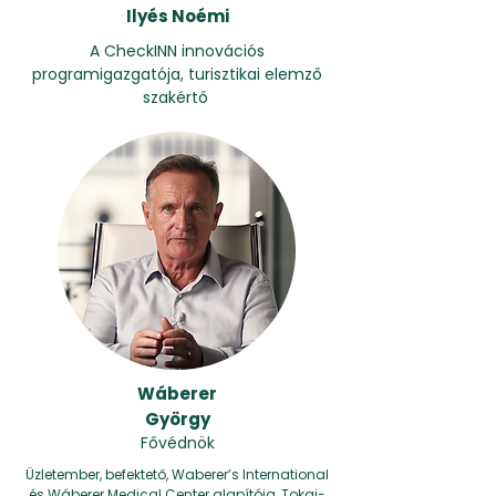
Ilyés Noémi
A CheckINN innovációs
programigazgatója, turisztikai elemző
szakértő
Wáberer
György
Fővédnök
Üzletember, befektető, Waberer’s International
és Wáberer Medical Center alapítója, Tokaj-