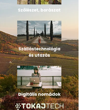
Szőlészet, borászat
Szállástechnológia
és utazás
Digitális nomádok