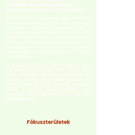
Gránitból készült boroshordók?
A digitális nomádok az új borturisták?
Forradalmasítsd a borászathoz, gasztronómiához,
szállástechnológiához és turizmushoz kapcsolódó
területeket és vegyél részt a programban, amely a
Tokaj-Zemplén Térség Fejlesztési Program részeként
született. Olyan innovatív, korai fázisú ötlet vagy
prototípussal rendelkező termékek, szolgáltatások
szükségesek, melyek a hozzájárulnak a világörökség
részeként jegyzett táj fejlesztéséhez és az utazási
kedv növeléséhez.
A programba bekerülő csapatok egy 5 hetes
vállalkozásfejlesztési képzés során tesznek szert
üzleti ismeretekre szakmai mentorációval és
tesztelési lehetőséggel. A legjobb csapatoknak
ezután további 5 hetes befektetési felkészítést
biztosít a program annak érdekében, hogy
részesülhessenek az akár 20 millió forintos kockázati
tőkebefektetésben.
Fókuszterületek