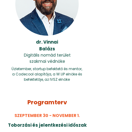
dr. Vinnai
Balázs
Digitális nomád terület
szakmai védnöke
Üzletember, startup befektető és mentor,
a Codecool alapítója, a W.UP elnöke és
befektetője, az IVSZ elnöke
Programterv
SZEPTEMBER 30 - NOVEMBER 1.
Toborzási és jelentkezési időszak