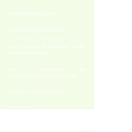
Üzleti és pénzügyi terv
Lean startup módszertan
Lean canvas és business model
canvas módszertan
UX/UI, szolgáltatás- és
terméktervezés, termékstratégia
Csapat- és időgazdálkodás
Piacra jutási stratégia
Stakeholder mapping módszertan
Nemzetközi validáció