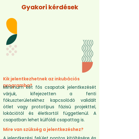
Szellemi tulajdon (IP) az SZTNH szakembereivel
Gyakori kérdések
Ügyfélszerzés és értékesítés
Storytelling az üzleti életben
Magatartástudomány
Pitch deck és one-pager elkészítése
Pitch felkészítés
Kik jelentkezhetnek az inkubációs
programba?
Minimum két fős csapatok jelentkezését
várjuk, kifejezetten a fenti
fókuszterületekhez kapcsolódó validált
ötlet vagy prototípus fázisú projekttel,
lokációtól és életkortól függetlenül. A
csapatban lehet külföldi csapattag is.
Mire van szükség a jelentkezéshez?
A jelentkezési felület pontos kitöltésére és