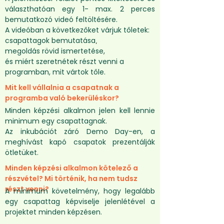
választhatóan egy 1- max. 2 perces
bemutatkozó videó feltöltésére.
A videóban a következőket várjuk tőletek:
csapattagok bemutatása
,
megoldás rövid ismertetése,
és miért szeretnétek részt venni a
programban, mit vártok tőle.
Mit kell vállalnia a csapatnak a
programba való bekerüléskor?
Minden képzési alkalmon jelen kell lennie
minimum egy csapattagnak.
Az inkubációt záró Demo Day-en, a
meghívást kapó csapatok prezentálják
ötletüket.
Minden képzési alkalmon kötelező a
részvétel? Mi történik, ha nem tudsz
részt venni?
A minimum követelmény, hogy legalább
egy csapattag képviselje jelenlétével a
projektet minden képzésen.