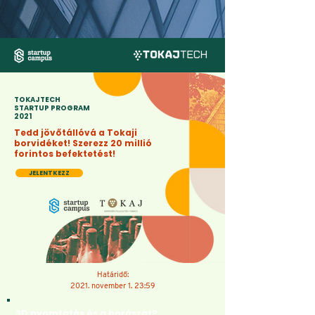
TOKAJTECH
STARTUP PROGRAM
2021
Tedd jövőtállóvá a Tokaji
borvidéket! Szerezz 20 millió
forintos befektetést!
JELENTKEZZ
Határidő:
2021. november 1. 23:59
3D nyomtatás és a borászat?