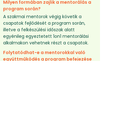
Milyen formában zajlik a mentorálás a
program során?
A szakmai mentorok végig követik a
csapatok fejlődését a program során,
illetve a felkészülési időszak alatt
egyénileg egyeztetett 1on1 mentorálási
alkalmakon vehetnek részt a csapatok.
Folytatódhat-e a mentorokkal való
együttműködés a program befejezése
után?
Igen, a pozitív befektetési döntésben
részesülő csapatok, előre egyeztetett
keretek alapján folytathatják a közös
munkát mentoraikkal
Mekkora befektetést lehet kapni a
program végén?
A program végén a Hiventures és a
Startup Campus Inkubátor befektetőktől
lehet egyedi, vagy társbefektetői ajánlatot
kapni. A Hiventures és Startup Campus
Inkubátor kezdő befektetési ajánlata 20
millió Ft.