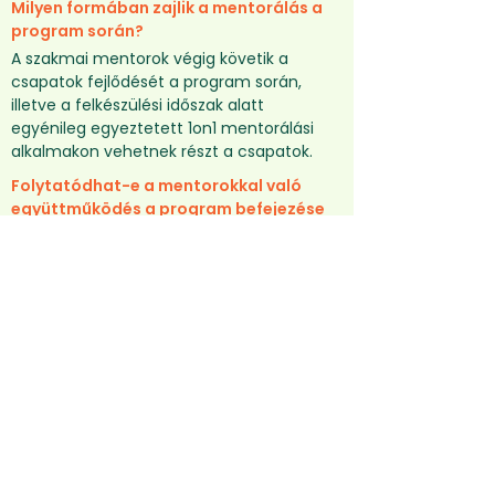
Milyen formában zajlik a mentorálás a
program során?
A szakmai mentorok végig követik a
csapatok fejlődését a program során,
illetve a felkészülési időszak alatt
egyénileg egyeztetett 1on1 mentorálási
alkalmakon vehetnek részt a csapatok.
Folytatódhat-e a mentorokkal való
együttműködés a program befejezése
után?
Igen, a pozitív befektetési döntésben
részesülő csapatok, előre egyeztetett
keretek alapján folytathatják a közös
munkát mentoraikkal
Mekkora befektetést lehet kapni a
program végén?
A program végén a Hiventures és a
Startup Campus Inkubátor befektetőktől
lehet egyedi, vagy társbefektetői ajánlatot
kapni. A Hiventures és Startup Campus
Inkubátor kezdő befektetési ajánlata 20
millió Ft.