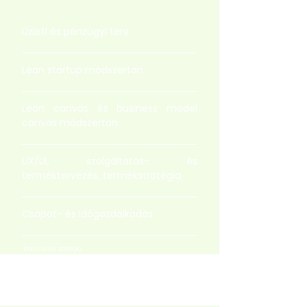
Üzleti és pénzügyi terv
Lean startup módszertan
Lean canvas és business model
canvas módszertan
UX/UI, szolgáltatás- és
terméktervezés, termékstratégia
Csapat- és időgazdálkodás
Piacra jutási stratégia
Stakeholder mapping módszertan
Nemzetközi validáció