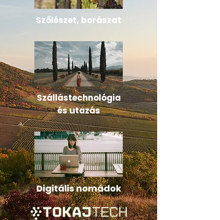
Szőlészet, borászat
Szállástechnológia
és utazás
Digitális nomádok