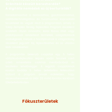
Gránitból készült boroshordók?
A digitális nomádok az új borturisták?
Forradalmasítsd a borászathoz, gasztronómiához,
szállástechnológiához és turizmushoz kapcsolódó
területeket és vegyél részt a programban, amely a
Tokaj-Zemplén Térség Fejlesztési Program részeként
született. Olyan innovatív, korai fázisú ötlet vagy
prototípussal rendelkező termékek, szolgáltatások
szükségesek, melyek a hozzájárulnak a világörökség
részeként jegyzett táj fejlesztéséhez és az utazási
kedv növeléséhez.
A programba bekerülő csapatok egy 5 hetes
vállalkozásfejlesztési képzés során tesznek szert
üzleti ismeretekre szakmai mentorációval és
tesztelési lehetőséggel. A legjobb csapatoknak
ezután további 5 hetes befektetési felkészítést
biztosít a program annak érdekében, hogy
részesülhessenek az akár 20 millió forintos kockázati
tőkebefektetésben.
Fókuszterületek