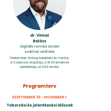
dr. Vinnai
Balázs
Digitális nomád terület
szakmai védnöke
Üzletember, startup befektető és mentor,
a Codecool alapítója, a W.UP elnöke és
befektetője, az IVSZ elnöke
Programterv
SZEPTEMBER 30 - NOVEMBER 1.
Toborzási és jelentkezési időszak