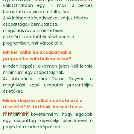
választhatóan egy 1- max. 2 perces
bemutatkozó videó feltöltésére.
A videóban a következőket várjuk tőletek:
csapattagok bemutatása
,
megoldás rövid ismertetése,
és miért szeretnétek részt venni a
programban, mit vártok tőle.
Mit kell vállalnia a csapatnak a
programba való bekerüléskor?
Minden képzési alkalmon jelen kell lennie
minimum egy csapattagnak.
Az inkubációt záró Demo Day-en, a
meghívást kapó csapatok prezentálják
ötletüket.
Minden képzési alkalmon kötelező a
részvétel? Mi történik, ha nem tudsz
részt venni?
A minimum követelmény, hogy legalább
egy csapattag képviselje jelenlétével a
projektet minden képzésen.