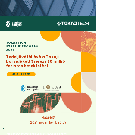
TOKAJTECH
STARTUP PROGRAM
2021
Tedd jövőtállóvá a Tokaji
borvidéket! Szerezz 20 millió
forintos befektetést!
JELENTKEZZ
Határidő:
2021. november 1. 23:59
3D nyomtatás és a borászat?