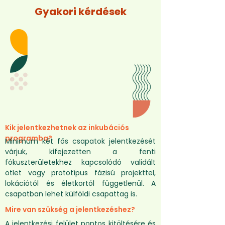
Szellemi tulajdon (IP) az SZTNH szakembereivel
Gyakori kérdések
Ügyfélszerzés és értékesítés
Storytelling az üzleti életben
Magatartástudomány
Pitch deck és one-pager elkészítése
Pitch felkészítés
Kik jelentkezhetnek az inkubációs
programba?
Minimum két fős csapatok jelentkezését
várjuk, kifejezetten a fenti
fókuszterületekhez kapcsolódó validált
ötlet vagy prototípus fázisú projekttel,
lokációtól és életkortól függetlenül. A
csapatban lehet külföldi csapattag is.
Mire van szükség a jelentkezéshez?
A jelentkezési felület pontos kitöltésére és