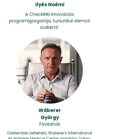
Ilyés Noémi
A CheckINN innovációs
programigazgatója, turisztikai elemző
szakértő
Wáberer
György
Fővédnök
Üzletember, befektető, Waberer’s International
és Wáberer Medical Center alapítója, Tokaj-