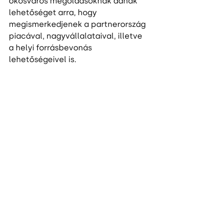
okosváros megoldásoknak adnak 
lehetőséget arra, hogy 
megismerkedjenek a partnerország 
piacával, nagyvállalataival, illetve 
a helyi forrásbevonás 
lehetőségeivel is. 
Startup Campus Global