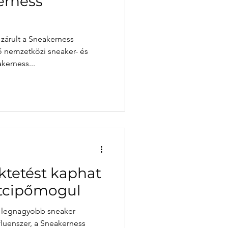
erness
 zárult a Sneakerness
 nemzetközi sneaker- és
kerness...
ektetést kaphat
rtcipőmogul
a legnagyobb sneaker
luenszer, a Sneakerness