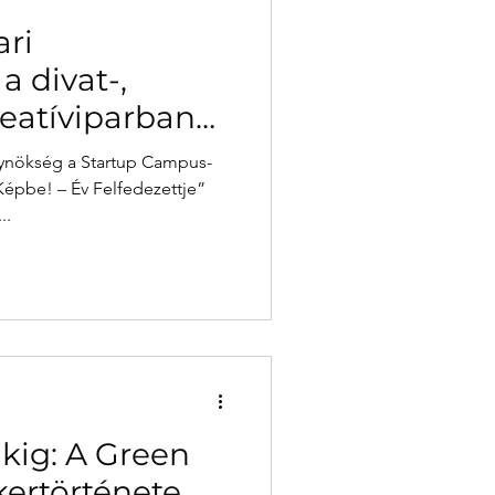
ari
a divat-,
reatíviparban
ynökség a Startup Campus-
Képbe! – Év Felfedezettje”
..
ákig: A Green
kertörténete