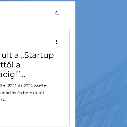
High School
ult a „Startup
pus
től a
cig!”
befektetői
rt. 2021 és 2024 között
kubációs és befektetői
A...