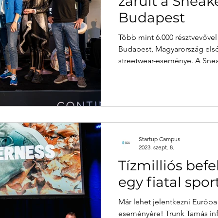
zárult a Sneak
Budapest
Több mint 6.000 résztvevővel
Budapest, Magyarország első
streetwear-eseménye. A Snea
Startup Campus
2023. szept. 8.
Tízmilliós bef
egy fiatal spo
Már lehet jelentkezni Európ
eseményére! Trunk Tamás inf