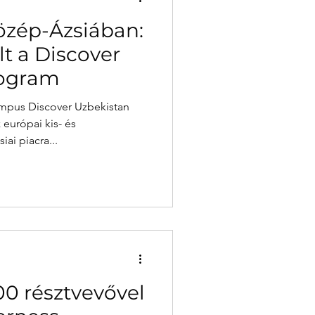
özép-Ázsiában:
lt a Discover
rogram
Campus Discover Uzbekistan
 európai kis- és
ai piacra...
00 résztvevővel