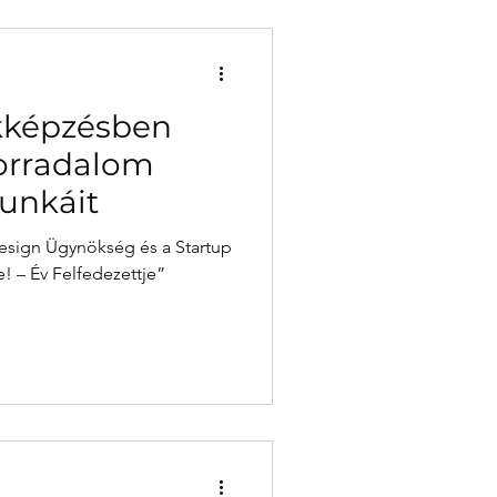
akképzésben
forradalom
munkáit
Design Ügynökség és a Startup
 – Év Felfedezettje”