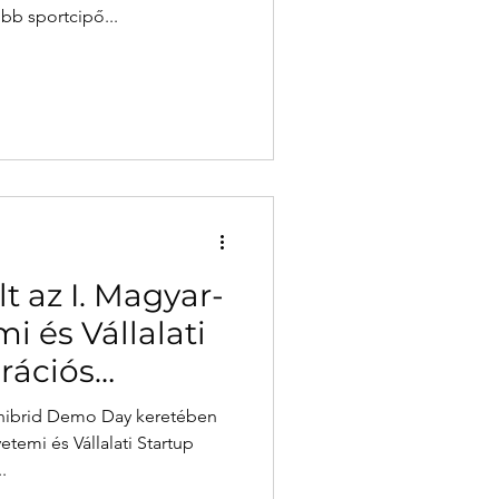
b sportcipő...
t az I. Magyar-
 és Vállalati
rációs
hibrid Demo Day keretében
etemi és Vállalati Startup
.