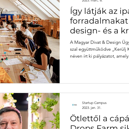
2023. márc. 6.
Így látják az ip
forradalmakat 
design- és a k
tanulók
A Magyar Divat & Design Üg
szal együttműködve „Kerülj 
néven írt ki pályázatot, amely.
Startup Campus
2023. jan. 31.
Ötlettől a cáp
Drops Farm si