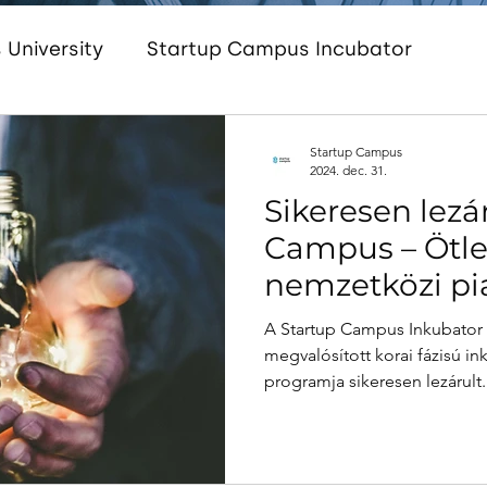
University
Startup Campus Incubator
Startup Campus Women
Startup Campus 
Startup Campus
2024. dec. 31.
Sikeresen lezár
am
InnoEnergy HUB Hungary
Startup Cam
Campus – Ötlet
nemzetközi pia
inkubációs és 
A Startup Campus Inkubator Z
program
megvalósított korai fázisú in
programja sikeresen lezárult. 