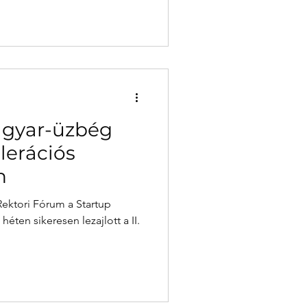
magyar-üzbég
lerációs
n
Rektori Fórum a Startup
éten sikeresen lezajlott a II.