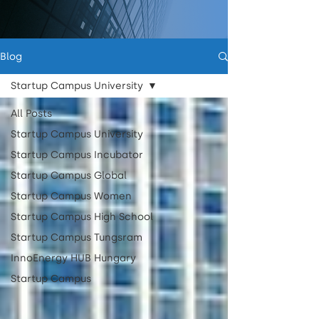
Blog
Startup Campus University
All Posts
Startup Campus University
Startup Campus Incubator
Startup Campus Global
Startup Campus Women
Startup Campus High School
Startup Campus Tungsram
InnoEnergy HUB Hungary
Startup Campus