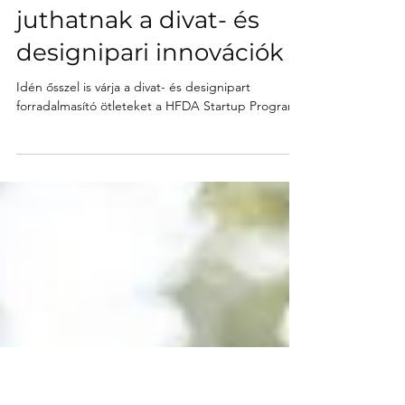
Startup Campus
2020. aug. 28.
15 milliós befektetéshez
juthatnak a divat- és
designipari innovációk
Idén ősszel is várja a divat- és designipart
forradalmasító ötleteket a HFDA Startup Program.