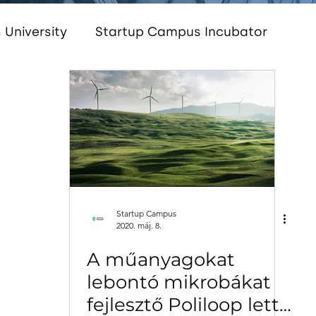
University
Startup Campus Incubator
Startup Campus Women
Startup Campus 
am
InnoEnergy HUB Hungary
Startup Cam
Startup Campus
2020. máj. 8.
A műanyagokat
lebontó mikrobákat
fejlesztő Poliloop lett