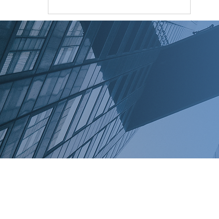
az év magyar
startupja