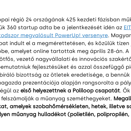
ópai régió 24 országának 425 kezdeti fázisban mű
ük 360 startup adta be a jelentkezését idén az 
EI
todszor megvalósult PowerUp! versenyre
. Magya
at indult el a megmérettetésen, és közülük tízen 
e, amelyet online tartottak meg április 28-án. A 
tfős, vezető nagyvállalati és innovációs szakértő
t bemutatniuk fejlesztésüket és azzal összefüggő pi
bíráló bizottság az ötletek eredetisége, a bennük r
magazda prezentációja alapján rangsorolta a pály
égül az 
első helyezettnek a Poliloop csapatát
. Ők
y felszámolják a műanyag szeméthegyeket. 
Megal
at, amelyek szobahőmérsékleten, hetek, illetve s
yen műanyag hulladékot (polietilén, polipropilén, p