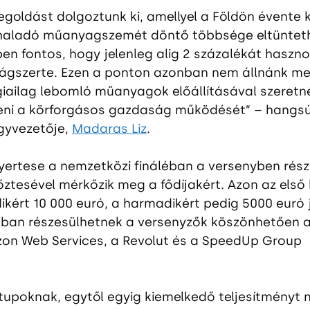
egoldást dolgoztunk ki, amellyel a Földön évente k
haladó műanyagszemét döntő többsége eltüntethe
en fontos, hogy jelenleg alig 2 százalékát hasznos
ágszerte. Ezen a ponton azonban nem állnánk me
giailag lebomló műanyagok előállításával szeretn
ni a körforgásos gazdaság működését” – hangsú
gyvezetője, 
Madaras Liz
.
ertese a nemzetközi fináléban a versenyben rész
őztesével mérkőzik meg a fődíjakért. Azon az első 
kért 10 000 euró, a harmadikért pedig 5000 euró j
kban részesülhetnek a versenyzők köszönhetően 
zon Web Services, a Revolut és a SpeedUp Group 
tupoknak, egytől egyig kiemelkedő teljesítményt n