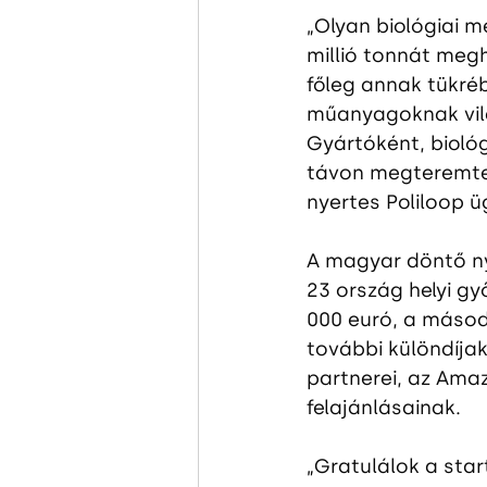
„Olyan biológiai m
millió tonnát meg
főleg annak tükréb
műanyagoknak vil
Gyártóként, bioló
távon megteremte
nyertes Poliloop ü
A magyar döntő ny
23 ország helyi gy
000 euró, a másodi
további különdíja
partnerei, az Ama
felajánlásainak.
„Gratulálok a star