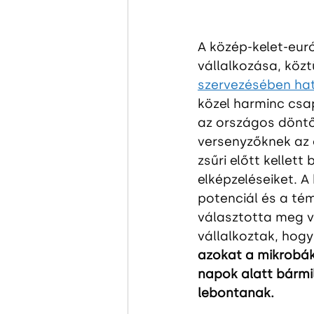
A közép-kelet-eur
vállalkozása, közt
szervezésében ha
közel harminc csap
az országos döntőb
versenyzőknek az ö
zsűri előtt kellet
elképzeléseiket. A 
potenciál és a té
választotta meg v
vállalkoztak, hog
azokat a mikrobák
napok alatt bármil
lebontanak.