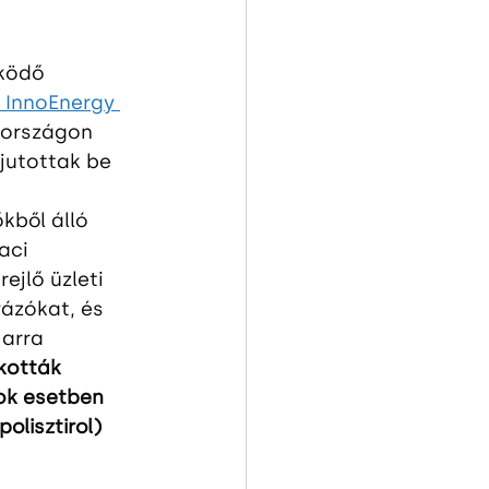
ködő 
T InnoEnergy 
rországon 
jutottak be 
kből álló 
aci 
ejlő üzleti 
ázókat, és 
 arra 
kották 
ok esetben 
olisztirol) 