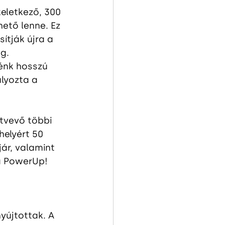
eletkező, 300 
tő lenne. Ez 
ítják újra a 
g. 
énk hosszú 
lyozta a 
tvevő többi 
helyért 50 
ár, valamint 
a PowerUp! 
yújtottak. A 