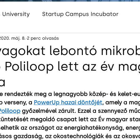
University
Startup Campus Incubator
2020. máj. 8.
2 perc olvasás
Startup Campus Women
Startup Campus 
agokat lebontó mikro
ő Poliloop lett az év m
am
InnoEnergy HUB Hungary
Startup Cam
a
ine rendezték meg a legnagyobb közép- és kelet-eu
p verseny, a 
PowerUp hazai döntőjét
, amely a ma
Poliloop
 győzelmével zárult. Ezzel a szennyező m
tüntetését megoldó csapat lett az Év magyar start
selhetik az országot az energiahatékonyság, energ
gásos gazdaság, az okostechnológiák és az okosv