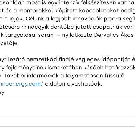
sonlóan most is egy intenzív felkészítésen vannak
t és a mentorokkal kiépített kapcsolatokat pedig
ani tudják. Célunk a legjobb innovációk piacra segí
etésére mindegyik döntőbe jutott csapatnak van
 tárgyalásai során” – nyilatkozta Dervalics Ákos 
zetője.
yt lezáró nemzetközi finálé végleges időpontját 
ny fejleményeinek ismeretében később határozzák
. További információk a folyamatosan frissülő 
innoenergy.com/
 oldalon olvashatóak.
ry