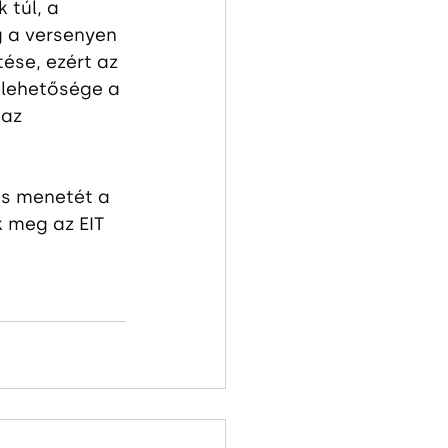
 túl, a 
 a versenyen 
tése, ezért az 
 lehetősége a 
az 
és menetét a 
 meg az EIT 