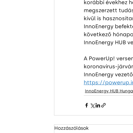
korábbi évekhez ha
megszerzett tudás
kívül is hasznosít
InnoEnergy befekt
következő hónapok
InnoEnergy HUB ve
A PowerUp! versen
koronavírus-járvá
InnoEnergy vezetői
https://powerup.
InnoEnergy HUB Hunga
Hozzászólások