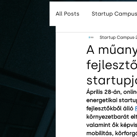
All Posts
Startup Campus 
Startup Campus
Startup Campus Global
A műany
fejleszt
Startup Campus Tungsr
startupj
Április 28-án, onl
energetikai startu
fejlesztőkből álló 
környezetbarát el
valamint ők képvi
mobilitás, körfor