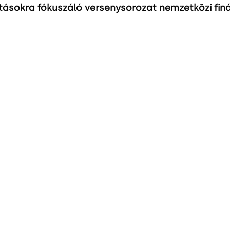
jításokra fókuszáló versenysorozat nemzetközi finá