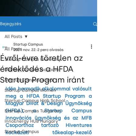
Bejegyzés
All Posts
Startup Campus
All Posts
2021. nov. 22.
2 perc olvasás
Évről-évre töretlen az
Startup Campus University
érdeklődés a HFDA
Startup Campus Incubator
Startup Program iránt
Startup Campus Global
Idén harmadik alkalommal valósult 
Startup Campus Women
meg a HFDA Startup Program a 
Startup Campus High School
Magyar Divat & Design Ügynökség 
(HFDA), a Startup Campus 
Startup Campus Tungsram
innovációs ügynökség és az MFB 
InnoEnergy HUB Hungary
Csoporthoz tartozó Hiventures 
Startup Campus
kockázati tőkealap-kezelő 