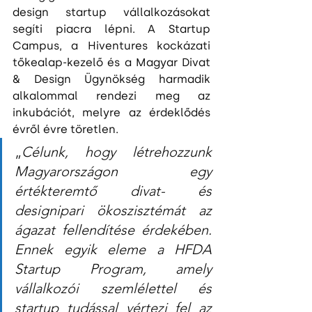
design startup vállalkozásokat 
segíti piacra lépni. A Startup 
Campus, a Hiventures kockázati 
tőkealap-kezelő és a Magyar Divat 
& Design Ügynökség harmadik 
alkalommal rendezi meg az 
inkubációt, melyre az érdeklődés 
évről évre töretlen.
„
Célunk, hogy létrehozzunk 
Magyarországon egy 
értékteremtő divat- és 
designipari ökoszisztémát az 
ágazat fellendítése érdekében. 
Ennek egyik eleme a HFDA 
Startup Program, amely 
vállalkozói szemlélettel és 
startup tudással vértezi fel az 