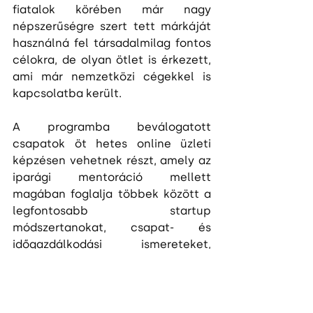
fiatalok körében már nagy 
népszerűségre szert tett márkáját 
használná fel társadalmilag fontos 
célokra, de olyan ötlet is érkezett, 
ami már nemzetközi cégekkel is 
kapcsolatba került.
A programba beválogatott 
csapatok öt hetes online üzleti 
képzésen vehetnek részt, amely az 
iparági mentoráció mellett 
magában foglalja többek között a 
legfontosabb startup 
módszertanokat, csapat- és 
időgazdálkodási ismereteket, 
termékfejlesztéssel, üzleti tervvel, 
piacra lépési stratégiával és 
marketinggel kapcsolatos, 
elengedhetetlen tudnivalókat. A 