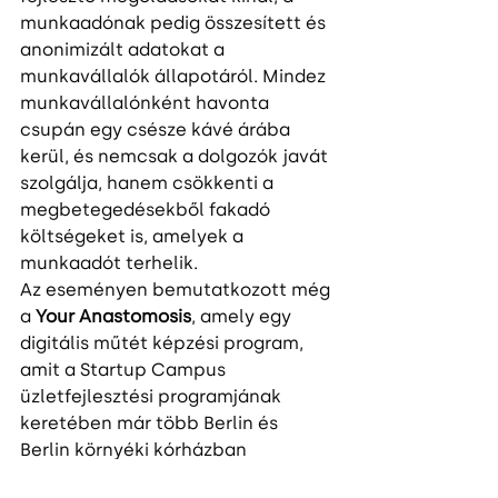
munkaadónak pedig összesített és 
anonimizált adatokat a 
munkavállalók állapotáról. Mindez 
munkavállalónként havonta 
csupán egy csésze kávé árába 
kerül, és nemcsak a dolgozók javát 
szolgálja, hanem csökkenti a 
megbetegedésekből fakadó 
költségeket is, amelyek a 
munkaadót terhelik.
Az eseményen bemutatkozott még 
a 
Your Anastomosis
, amely egy 
digitális műtét képzési program, 
amit a Startup Campus 
üzletfejlesztési programjának 
keretében már több Berlin és 
Berlin környéki kórházban 
használnak. Szintén nagy 