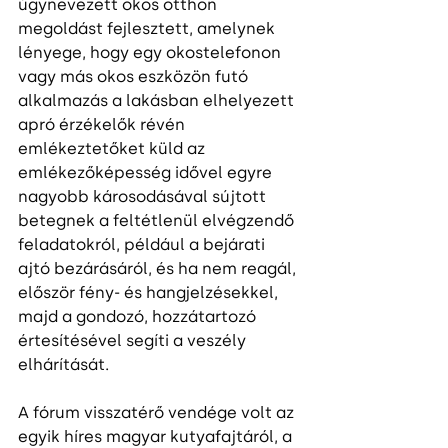
úgynevezett okos otthon 
megoldást fejlesztett, amelynek 
lényege, hogy egy okostelefonon 
vagy más okos eszközön futó 
alkalmazás a lakásban elhelyezett 
apró érzékelők révén 
emlékeztetőket küld az 
emlékezőképesség idővel egyre 
nagyobb károsodásával sújtott 
betegnek a feltétlenül elvégzendő 
feladatokról, például a bejárati 
ajtó bezárásáról, és ha nem reagál, 
először fény- és hangjelzésekkel, 
majd a gondozó, hozzátartozó 
értesítésével segíti a veszély 
elhárítását.
A fórum visszatérő vendége volt az 
egyik híres magyar kutyafajtáról, a 