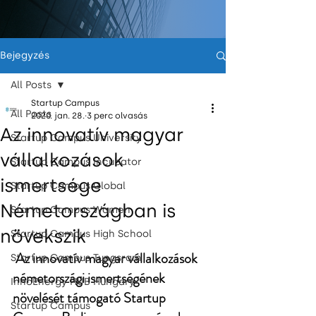
Bejegyzés
All Posts
Startup Campus
All Posts
2020. jan. 28.
3 perc olvasás
Az innovatív magyar
Startup Campus University
vállalkozások
Startup Campus Incubator
ismertsége
Startup Campus Global
Németországban is
Startup Campus Women
növekszik
Startup Campus High School
 Az innovatív magyar vállalkozások 
Startup Campus Tungsram
németországi ismertségének 
InnoEnergy HUB Hungary
növelését támogató Startup 
Startup Campus