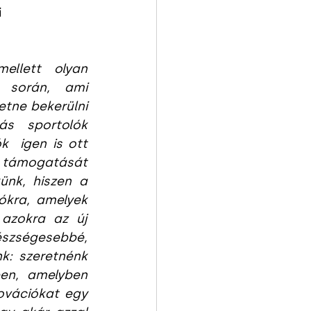
 
ellett olyan 
 során, ami 
tne bekerülni 
s sportolók 
  igen is ott 
 támogatását 
nk, hiszen a 
kra, amelyek 
azokra az új 
zségesebbé, 
: szeretnénk 
en, amelyben 
vációkat egy 