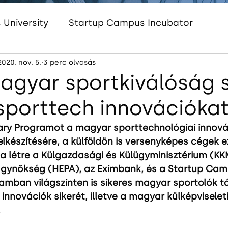
University
Startup Campus Incubator
2020. nov. 5.
3 perc olvasás
Startup Campus Women
Startup Campus 
agyar sportkiválóság s
sporttech innovációka
am
InnoEnergy HUB Hungary
Startup Cam
ry Programot a magyar sporttechnológiai innovác
elkészítésére, a külföldön is versenyképes cégek 
a létre a Külgazdasági és Külügyminisztérium (KK
 Ügynökség (HEPA), az Eximbank, és a Startup Cam
ramban világszinten is sikeres magyar sportolók 
 innovációk sikerét, illetve a magyar külképviselet
.