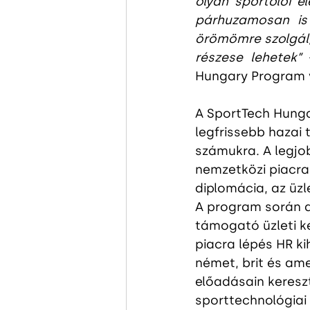
olyan sportolói é
párhuzamosan is 
örömömre szolgál,
részese lehetek”
 
Hungary Program 
A SportTech Hunga
legfrissebb hazai
számukra. A legjo
nemzetközi piacra 
diplomácia, az üzl
A program során a
támogató üzleti k
piacra lépés HR ki
német, brit és ame
előadásain kereszt
sporttechnológiai