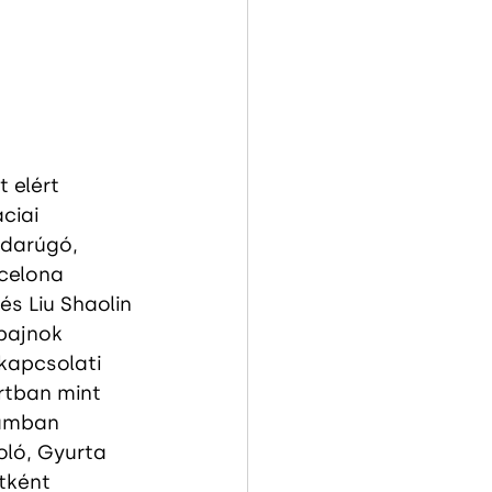
 elért 
ciai 
bdarúgó, 
celona 
s Liu Shaolin 
bajnok 
kapcsolati 
rtban mint 
ramban 
oló, Gyurta 
tként 