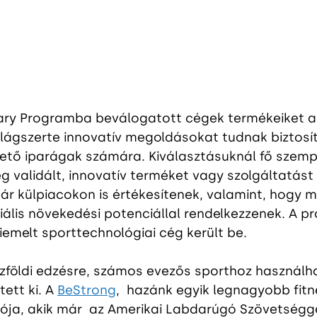
ary Programba beválogatott cégek termékeiket a
 világszerte innovatív megoldásokat tudnak biztosít
ető iparágak számára. Kiválasztásuknál fő szempo
 validált, innovatív terméket vagy szolgáltatást 
r külpiacokon is értékesítenek, valamint, hogy m
iális növekedési potenciállal rendelkezzenek. A p
kiemelt sporttechnológiai cég került be. 
zföldi edzésre, számos evezős sporthoz használh
ett ki.
A
BeStrong
,  hazánk egyik legnagyobb fitn
ója, akik már  az Amerikai Labdarúgó Szövetséggel