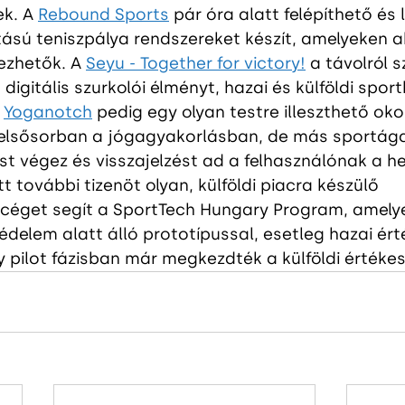
k. A 
Rebound Sports
pár óra alatt felépíthető és
ású teniszpálya rendszereket készít, amelyeken a
ezhetők. A 
Seyu - Together for victory!
a távolról s
digitális szurkolói élményt, hazai és külföldi spor
 
Yoganotch
pedig egy olyan testre illeszthető ok
y elsősorban a jógagyakorlásban, de más sportága
st végez és visszajelzést ad a felhasználónak a he
t további tizenöt olyan, külföldi piacra készülő 
 céget segít a SportTech Hungary Program, amely
édelem alatt álló prototípussal, esetleg hazai ért
 pilot fázisban már megkezdték a külföldi értékes