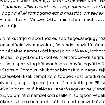
letpályamodell, ami egy profi aktív évei után va
izgalmas kihívásokat és szép sikereket tarto
 hogy a KKM támogatja ezt a missziót, amelynek é
– mondta el Vincze Ottó, miniszteri megbízott,
vezetője.
ry felkutatja a sporthoz és sportegészségügyhö
 technológiai vívmányokat, és rendszerszintű támo
bb cégeket nemzetközi kapcsolati tőkével, láthat
lépési jó gyakorlatokkal és mentorációval segíti.
eti és a sportvilág kölcsönösen előnyös együttmű
 Startup Campus inkubátor biztosítja a cégek fej
épzéseket. Ezek tematikája többek közt lefedi a n
hívásait, a sportiparra jellemző marketing és PR i
rikai piacra való belépési lehetőségeket helyi sza
ül, valamint a nemzetközi szellemi tulajdon védel
 ökoszisztéma bemutatását elismert nemzetközi 