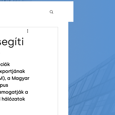
High School
egíti
t
pus
iók 
exportjának 
M), a Magyar 
pus 
támogatják a 
i hálózatok 