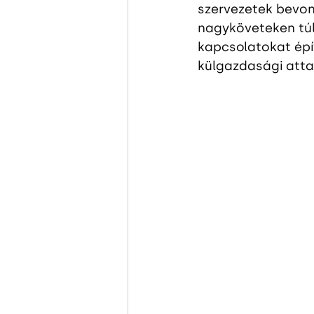
szervezetek bevon
nagyköveteken túl
kapcsolatokat épít
külgazdasági attas