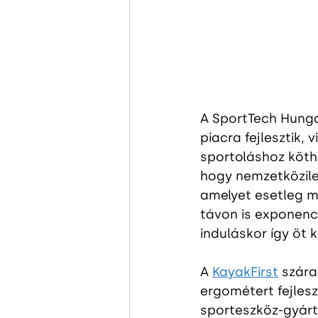
A SportTech Hung
piacra fejlesztik,
sportoláshoz köth
hogy nemzetközileg
amelyet esetleg má
távon is exponenc
induláskor így öt 
A 
KayakFirst
szára
ergométert fejleszt
sporteszköz-gyárt