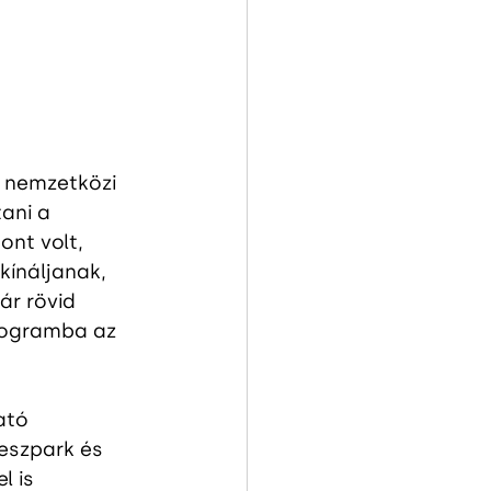
 nemzetközi 
ani a 
nt volt, 
kínáljanak, 
ár rövid 
rogramba az 
ató 
eszpark és 
 is 