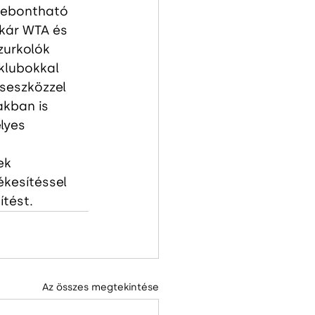
 lebontható 
kár WTA és 
zurkolók 
tklubokkal 
oseszközzel 
kban is 
lyes 
ek 
ékesítéssel 
ítést.
Az összes megtekintése