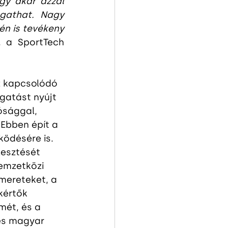
gy akár azzal 
gathat. Nagy 
n is tevékeny 
 a SportTech 
z kapcsolódó 
gatást nyújt 
ósággal, 
 Ebben épít a 
ködésére is. 
lesztését 
emzetközi 
smereteket, a 
kértők 
mét, és a 
és magyar 