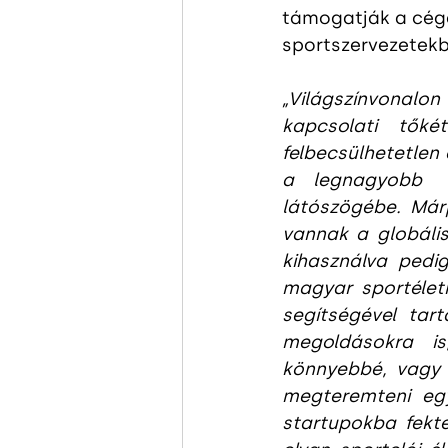
támogatják a cége
sportszervezetekbe
„Világszínvonalo
kapcsolati tőké
felbecsülhetetlen 
a legnagyobb  
látószögébe. Márp
vannak a globáli
kihasználva pedig
magyar sportélet
segítségével tart
megoldásokra is
könnyebbé, vagy 
megteremteni egy
startupokba fekt