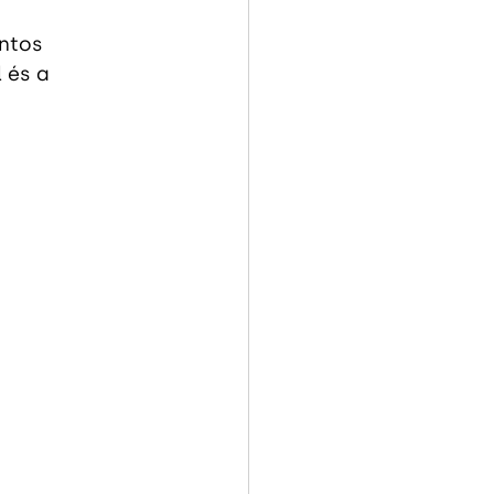
ntos 
 és a 