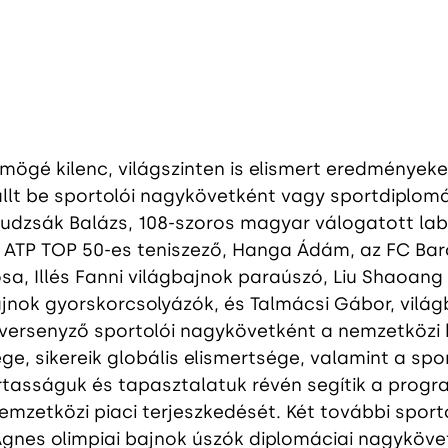
gé kilenc, világszinten is elismert eredményeket
llt be sportolói nagykövetként vagy sportdiplomá
sudzsák Balázs, 108-szoros magyar válogatott la
 ATP TOP 50-es teniszező, Hanga Ádám, az FC Bar
a, Illés Fanni világbajnok paraúszó, Liu Shaoang é
ajnok gyorskorcsolyázók, és Talmácsi Gábor, világ
ersenyző sportolói nagykövetként a nemzetközi 
ége, sikereik globális elismertsége, valamint a spo
rtasságuk és tapasztalatuk révén segítik a prog
mzetközi piaci terjeszkedését. Két további sport
Ágnes olimpiai bajnok úszók diplomáciai nagyköve