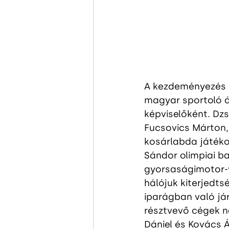
A kezdeményezés mö
magyar sportoló á
képviselőként. Dz
Fucsovics Márton,
kosárlabda játékos
Sándor olimpiai b
gyorsaságimotor-v
hálójuk kiterjedts
iparágban való já
résztvevő cégek ne
Dániel és Kovács 