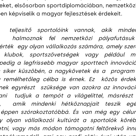
ket, elsősorban sportdiplomáciában, nemzetközi
n képviselik a magyar fejlesztések érdekeit.
n  teljesítő sportolóink vannak, akik mindem
t  halmoznak fel nemzetközi pályafutásuk
érték  egy olyan vállalkozás számára, amely szere
klubok, sportszövetségek vagy például má
edig a legfrissebb magyar sporttech innovációk
s siker küszöbén, a nagykövetek és a  program
 remélhetőleg célba is érnek. Ez  közös érdekü
nek egyrészt  szüksége van azokra az innováció
ani  tudjuk a tempót a világelittel, másrészt 
,  amik mindenki hétköznapjait teszik egés
éppen szórakoztatóbbá. És van még egy célunk
 olyan vállalkozói kultúrát a sportolók köréb
etni, vagy más módon támogatni feltörekvő inno