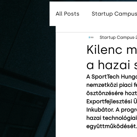
All Posts
Startup Campus 
Startup Campus
Startup Campus Global
Kilenc m
a hazai 
Startup Campus Tungsr
A SportTech Hunga
nemzetközi piaci f
ösztönzésére hozt
Exportfejlesztési
Inkubátor. A prog
hazai technológiai
együttműködését