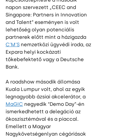
napon szervezett „CEEC and 
Singapore: Partners in Innovation 
and Talent” eseményen is volt 
lehetőség olyan potenciális 
partnerek előtt mint a házigazda 
C’M’S
 nemzetközi ügyvédi iroda, az 
Expara helyi kockázati 
tőkebefektető vagy a Deutsche 
Bank.
A roadshow második állomása 
Kuala Lumpur volt, ahol az egyik 
legnagyobb ázsiai akcelerátor, a 
MaGIC
 negyedik “Demo Day”-én 
ismerkedhetett a delegáció az 
ökoszisztémával és a piaccal. 
Emellett a Magyar 
Nagykövetségenlyan cégóriások 