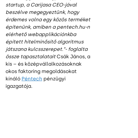
startup, a Carijasa CEO-jával 
beszélve megegyeztünk, hogy 
érdemes volna egy közös terméket 
építenünk, amiben a pentech.hu-n 
elérhető webapplikációnkba 
épített hitelminősítő algoritmus 
játszana kulcsszerepet.”- foglalta 
össze tapasztalatait
 Csák János, a 
kis – és középvállalkozásoknak 
okos faktoring megoldásokat 
kínáló 
Péntech
 pénzügyi 
igazgatója.
Az üzleti túra a szervezők szerint is 
kimondottan hatékony volt, a 
Startup Campus londoni 
irodájának és a delegáció vezetője, 
Gulyás Gergő így értékelt: 