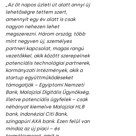
„Az öt napos üzleti út alatt annyi új 
lehetőségre tettem szert, 
amennyit egy év alatt is csak 
nagyon nehezen lehet 
megszerezni. Három ország, több 
mint negyven új, személyes 
partneri kapcsolat, magas rangú 
vezetőkkel, akik között szerepelnek 
potenciális technológiai partnerek, 
kormányzati intézmények, akik a 
startup együttműködéseket 
támogatják – Egyiptomi Nemzeti 
Bank, Malajziai Digitális Ügynökség, 
illetve potenciális ügyfelek – csak 
néhányat kiemelve Malajziai HLB 
bank, indonéziai Citi Bank, 
szingapúri AXA bank. Ezen felül van 
mindaz az új piaci – és 
termékismeret, amit a 