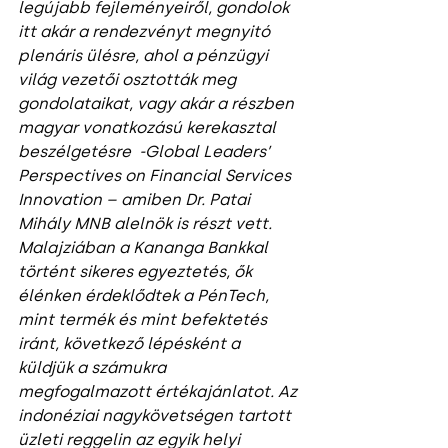
legújabb fejleményeiről, gondolok 
itt akár a rendezvényt megnyitó 
plenáris ülésre, ahol a pénzügyi 
világ vezetői osztották meg 
gondolataikat, vagy akár a részben 
magyar vonatkozású kerekasztal 
beszélgetésre  -Global Leaders’ 
Perspectives on Financial Services 
Innovation – amiben Dr. Patai 
Mihály MNB alelnök is részt vett. 
Malajziában a Kananga Bankkal 
történt sikeres egyeztetés, ők 
élénken érdeklődtek a PénTech, 
mint termék és mint befektetés 
iránt, következő lépésként a 
küldjük a számukra 
megfogalmazott értékajánlatot. Az 
indonéziai nagykövetségen tartott 
üzleti reggelin az egyik helyi 