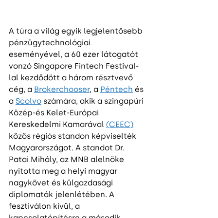
A túra a világ egyik legjelentősebb 
pénzügytechnológiai 
eseményével, a 60 ezer látogatót 
vonzó Singapore Fintech Festival-
lal kezdődött a három résztvevő 
cég, a 
Brokerchooser
, a 
Péntech
 és 
a 
Scolvo
 számára, akik a szingapúri 
Közép-és Kelet-Európai 
Kereskedelmi Kamarával 
(CEEC)
közös régiós standon képviselték 
Magyarországot. A standot Dr. 
Patai Mihály, az MNB alelnöke 
nyitotta meg a helyi magyar 
nagykövet és külgazdasági 
diplomaták jelenlétében. A 
fesztiválon kívül, a 
kapcsolatépítésre a második 