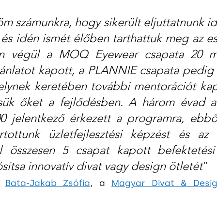
m számunkra, hogy sikerült eljuttatnunk id
 és idén ismét élőben tarthattuk meg az e
 végül a MOQ Eyewear csapata 20 mill
jánlatot kapott, a PLANNIE csapata pedig
elynek keretében további mentorációt kap
sük őket a fejlődésben. A három évad al
0 jelentkező érkezett a programra, ebből
rtottunk üzletfejlesztési képzést és az 
 összesen 5 csapat kapott befektetési a
ítsa innovatív divat vagy design ötletét
”
e 
Bata-Jakab Zsófia
, a 
Magyar Divat & Desi