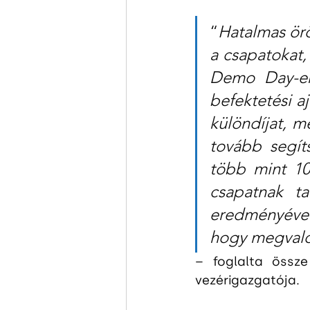
“
Hatalmas örö
a csapatokat,
Demo Day-en
befektetési a
különdíjat, m
tovább segít
több mint 10
csapatnak ta
eredményével
hogy megvalós
– foglalta össz
vezérigazgatója.