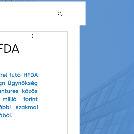
High School
HFDA
pus
rel futó HFDA 
gn Ügynökség 
ntures közös 
lió forint 
ábbi szakmai 
ából.