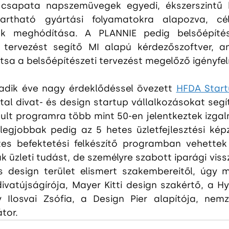
apata napszemüvegek egyedi, ékszerszintű kiv
ntartható gyártási folyamatokra alapozva, cé
k meghódítása. A PLANNIE pedig belsőépítész
 tervezést segítő MI alapú kérdezőszoftver, am
tsa a belsőépítészeti tervezést megelőző igényfe
dik éve nagy érdeklődéssel övezett 
HFDA Star
tal divat- és design startup vállalkozásokat segíti
dult programra több mint 50-en jelentkeztek izgal
a legjobbak pedig az 5 hetes üzletfejlesztési kép
es befektetési felkészítő programban vehettek 
 üzleti tudást, de személyre szabott iparági vissz
 design terület elismert szakembereitől, úgy m
ivatújságírója, Mayer Kitti design szakértő, a H
 Ilosvai Zsófia, a Design Pier alapítója, nemz
tor.