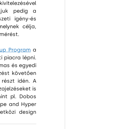
itelezésével 
ljuk pedig a 
eti igény-és 
elynek célja, 
lmérést.
tup Program
 a 
 piacra lépni. 
mas és egyedi 
zést követően 
részt idén. A 
ajelzéseket is 
int pl. Dobos 
ype and Hyper 
etközi design 