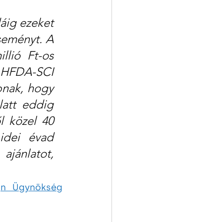
áig ezeket 
seményt. A 
ió Ft-os 
 HFDA-SCI 
nak, hogy 
att eddig 
 közel 40 
idei évad 
jánlatot, 
gn Ügynökség