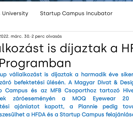
University
Startup Campus Incubator
2022. márc. 30.
2 perc olvasás
Startup Campus Women
Startup Campus 
alkozást is díjaztak a 
 Programban
am
InnoEnergy HUB Hungary
Startup Cam
tup vállalkozást is díjaztak a harmadik éve siker
záró befektetési ülésén. A Magyar Divat & Desi
up Campus és az MFB Csoporthoz tartozó Hive
nek záróeseményén a MOQ Eyewear 20 mil
etési ajánlatot kapott, a Plannie pedig tov
zesülhet a HFDA és a Startup Campus felajánlás