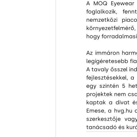
A MOQ Eyewear cs
foglalkozik, fen
nemzetközi piaco
környezetfelmérő,
hogy forradalmasí
Az immáron harma
legígéretesebb fia
A tavaly ősszel in
fejlesztésekkel, 
egy szintén 5 het
projektek nem csak
kaptak a divat és
Emese, a hvg.hu d
szerkesztője vagy
tanácsadó és kurá